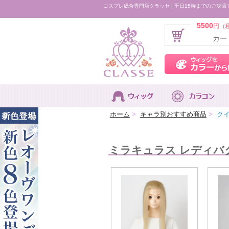
コスプレ総合専門店クラッセ | 平日15時までのご決済
5500
円（
カー
ホーム
>
キャラ別おすすめ商品
>
クイ
ミラキュラス レディバ