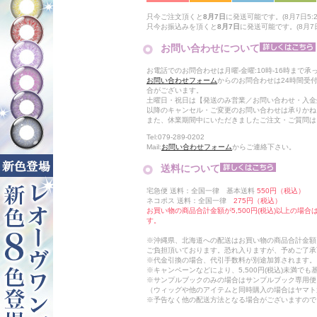
只今ご注文頂くと
8月7日
に発送可能です。(8月7日5:2
只今お振込みを頂くと
8月7日
に発送可能です。(8月7日
お問い合わせについて
お電話でのお問合わせは月曜-金曜:10時-16時まで承
お問い合わせフォーム
からのお問合わせは24時間受
合がございます。
土曜日・祝日は【発送のみ営業／お問い合わせ・入金
以降のキャンセル・ご変更のお問い合わせは承りかね
また、休業期間中にいただきましたご注文・ご質問は
Tel:079-289-0202
Mail:
お問い合わせフォーム
からご連絡下さい。
送料について
宅急便 送料：全国一律 基本送料
550円（税込）
ネコポス 送料：全国一律
275円（税込）
お買い物の商品合計金額が5,500円(税込)以上の場
す。
※沖縄県、北海道への配送はお買い物の商品合計金額に
ご負担頂いております。恐れ入りますが、予めご了承
※代金引換の場合、代引手数料が別途加算されます。
※キャンペーンなどにより、5,500円(税込)未満で
※サンプルブックのみの場合はサンプルブック専用便
（ウィッグや他のアイテムと同時購入の場合はヤマト
※予告なく他の配送方法となる場合がございますので