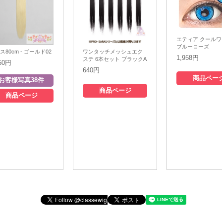
エティア クール
ブルーローズ
ス80cm - ゴールド02
ワンタッチメッシュエク
1,958円
ステ 6本セット ブラックA
050円
640円
商品ペー
商品ページ
商品ページ