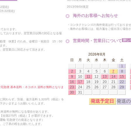
2013/09/04改定
2現在)
5:22現在)
海外のお客様へお知らせ
・コンタクトレンズの海外発送は行っておりま
・海外のお客様には、処方箋をご提出頂く場合
っております。
付しておりますが、翌営業日以降の対応となる場
営業時間・営業日について
処理 休業】のため、金曜日・祝前日 15：00
ます。
、翌営業日に対応させて頂きます。
2026年8月
日
月
火
水
木
金
土
1
2
3
4
5
6
7
8
9
10
11
12
13
14
15
16
17
18
19
20
21
22
23
24
25
26
27
28
29
合は宅急便 基本送料・ネコポス 送料が無料となりま
30
31
関わらず、別途、遠方送料 1,320円（税込）を
発送予定日
発送の
下さいますようお願いいたします。
も基本送料が無料になる場合があります。
【全国275円（税込）】が選択できます。
運輸 宅急便での発送となります）
、ご了承の程をお願いたします。