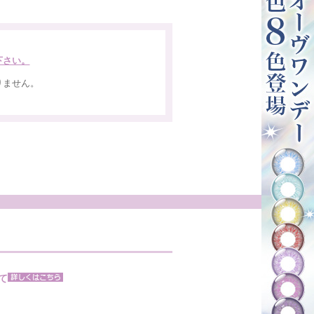
下さい。
りません。
。
て
。