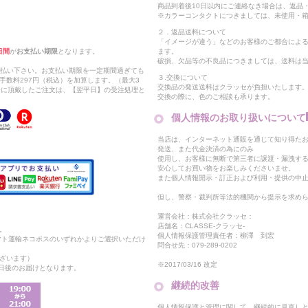
商品到着後10日以内にご連絡なき場合は、返品
※カラーコンタクトにつきましては、未使用・箱
２．返品送料について
「イメージが違う」などのお客様のご都合によ
日間
が
お支払い期限
となります。
ます。
破損、欠品等の不良品につきましては、送料は
支払い下さい。お支払い期限を一定期間過ぎても
３.交換について
手数料297円（税込）を加算します。（最大3
交換品の発送送料はクラッセが負担いたします
以降に頂戴したご注文は、【翌平日】の受注処理と
交換の際に、色のご相談も承ります。
個人情報のお取り扱いについて
当店は、インターネット通販を通じて知り得たお
発送、また代金決済の為にのみ
使用し、お客様に無断で第三者に譲渡・漏洩す
安心してお買い物をお楽しみくださいませ。
また個人情報開示・訂正および利用・提供の中
但し、警察・裁判所等法的機関から提示を求め
運営会社：株式会社クラッセ：
店舗名：CLASSE-クラッセ-
。
個人情報保護管理責任者：柳澤 到宏
マト運輸ネコポスのいずれかよりご選択いただけ
問合せ先：079-289-0202
ざいます）
※2017/03/16 改定
2日後のお届けとなります。
継続的改善
個人情報保護と管理に関して、継続的に見直し