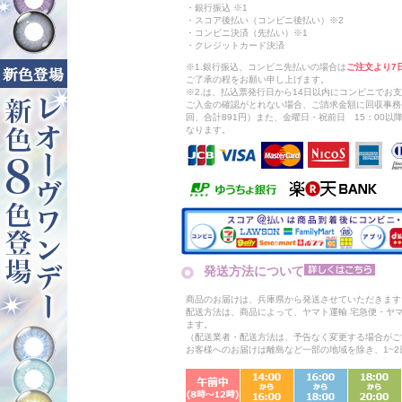
・銀行振込 ※1
・スコア後払い（コンビニ後払い）※2
・コンビニ決済（先払い）※1
・クレジットカード決済
※1.銀行振込、コンビニ先払いの場合は
ご注文より7
ご了承の程をお願い申し上げます。
※2.は、払込票発行日から14日以内にコンビニでお
ご入金の確認がとれない場合、ご請求金額に回収事務
回、合計891円）また、金曜日・祝前日 15：00
なります。
発送方法について
商品のお届けは、兵庫県から発送させていただきます
配送方法は、商品によって、ヤマト運輸 宅急便・ヤ
ます。
（配送業者・配送方法は、予告なく変更する場合がご
お客様へのお届けは離島など一部の地域を除き、1~