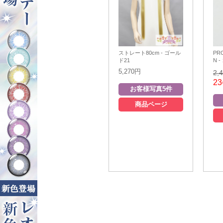
ストレート80cm - ゴール
PR
ド21
N 
5,270円
2,
23
商品ページ