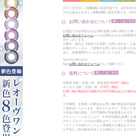
只今ご注文頂くと
8月8日
に発送可能です。(8月8日6:2
只今お振込みを頂くと
8月10日
に発送可能です。(8月8
お問い合わせについて
お電話でのお問合わせは月曜-金曜:10時-16時まで承
お問い合わせフォーム
からのお問合わせは24時間受
合がございます。
土曜日・祝日は【発送のみ営業／お問い合わせ・入金
以降のキャンセル・ご変更のお問い合わせは承りかね
また、休業期間中にいただきましたご注文・ご質問は
Tel:079-289-0202
Mail:
お問い合わせフォーム
からご連絡下さい。
送料について
宅急便 送料：全国一律 基本送料
550円（税込）
ネコポス 送料：全国一律
275円（税込）
お買い物の商品合計金額が5,500円(税込)以上の場
す。
※沖縄県、北海道への配送はお買い物の商品合計金額に
ご負担頂いております。恐れ入りますが、予めご了承
※代金引換の場合、代引手数料が別途加算されます。
※キャンペーンなどにより、5,500円(税込)未満で
※サンプルブックのみの場合はサンプルブック専用便
（ウィッグや他のアイテムと同時購入の場合はヤマト
※予告なく他の配送方法となる場合がございますので