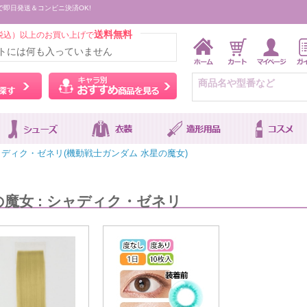
で即日発送＆コンビニ決済OK!
送料無料
税込）以上のお買い上げで
トには何も入っていません
ウィッグをカラーから探す
キャラ別おすすめ商品を
ディク・ゼネリ(機動戦士ガンダム 水星の魔女)
魔女 : シャディク・ゼネリ