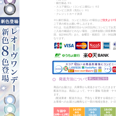
・銀行振込 ※1
・スコア後払い（コンビニ後払い）※2
・コンビニ決済（先払い）※1
・クレジットカード決済
※1.銀行振込、コンビニ先払いの場合は
ご注文より7
ご了承の程をお願い申し上げます。
※2.は、払込票発行日から14日以内にコンビニでお
ご入金の確認がとれない場合、ご請求金額に回収事務
回、合計891円）また、金曜日・祝前日 15：00
なります。
発送方法について
商品のお届けは、兵庫県から発送させていただきます
配送方法は、商品によって、ヤマト運輸 宅急便・ヤ
ます。
（配送業者・配送方法は、予告なく変更する場合がご
お客様へのお届けは離島など一部の地域を除き、1~