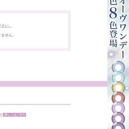
下さい。
りません。
。
て
。