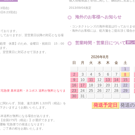
個人情報保護と管理に関して、継続的に見直し
2013/09/04改定
3現在)
日6:23現在)
海外のお客様へお知らせ
・コンタクトレンズの海外発送は行っておりま
・海外のお客様には、処方箋をご提出頂く場合
っております。
付しておりますが、翌営業日以降の対応となる場
営業時間・営業日について
処理 休業】のため、金曜日・祝前日 15：00
ます。
、翌営業日に対応させて頂きます。
2026年8月
日
月
火
水
木
金
土
1
2
3
4
5
6
7
8
9
10
11
12
13
14
15
16
17
18
19
20
21
22
23
24
25
26
27
28
29
合は宅急便 基本送料・ネコポス 送料が無料となりま
30
31
関わらず、別途、遠方送料 1,320円（税込）を
発送予定日
発送の
下さいますようお願いいたします。
も基本送料が無料になる場合があります。
【全国275円（税込）】が選択できます。
運輸 宅急便での発送となります）
、ご了承の程をお願いたします。