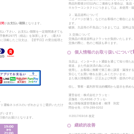
商品到着後10日以内にご連絡なき場合は、返品
※カラーコンタクトにつきましては、未使用・箱
２．返品送料について
「イメージが違う」などのお客様のご都合によ
日間
が
お支払い期限
となります。
ます。
破損、欠品等の不良品につきましては、送料は
支払い下さい。お支払い期限を一定期間過ぎても
３.交換について
手数料297円（税込）を加算します。（最大3
交換品の発送送料はクラッセが負担いたします
以降に頂戴したご注文は、【翌平日】の受注処理と
交換の際に、色のご相談も承ります。
個人情報のお取り扱いについて
当店は、インターネット通販を通じて知り得たお
発送、また代金決済の為にのみ
使用し、お客様に無断で第三者に譲渡・漏洩す
安心してお買い物をお楽しみくださいませ。
また個人情報開示・訂正および利用・提供の中
但し、警察・裁判所等法的機関から提示を求め
運営会社：株式会社クラッセ：
店舗名：CLASSE-クラッセ-
。
個人情報保護管理責任者：柳澤 到宏
マト運輸ネコポスのいずれかよりご選択いただけ
問合せ先：079-289-0202
ざいます）
※2017/03/16 改定
2日後のお届けとなります。
継続的改善