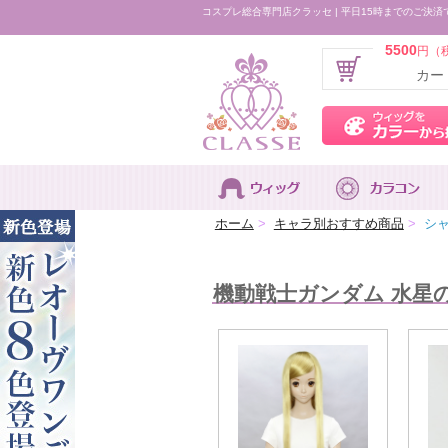
コスプレ総合専門店クラッセ | 平日15時までのご決済
5500
円（
カー
ホーム
>
キャラ別おすすめ商品
>
シャ
機動戦士ガンダム 水星の