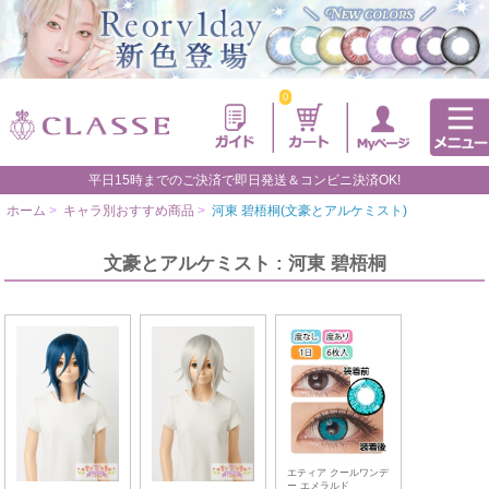
0
平日15時までのご決済で即日発送＆コンビニ決済OK!
ホーム
>
キャラ別おすすめ商品
>
河東 碧梧桐(文豪とアルケミスト)
文豪とアルケミスト : 河東 碧梧桐
エティア クールワンデ
ー エメラルド