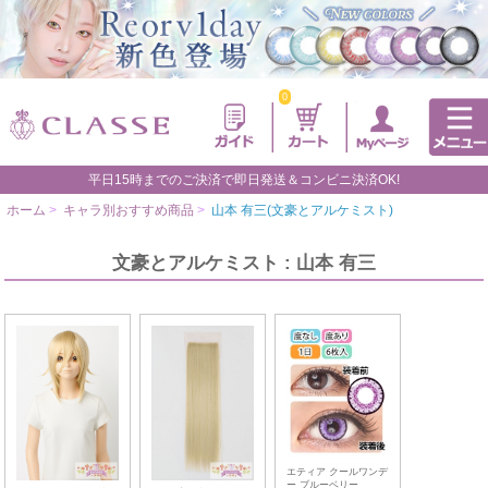
0
平日15時までのご決済で即日発送＆コンビニ決済OK!
ホーム
>
キャラ別おすすめ商品
>
山本 有三(文豪とアルケミスト)
文豪とアルケミスト : 山本 有三
エティア クールワンデ
ー ブルーベリー