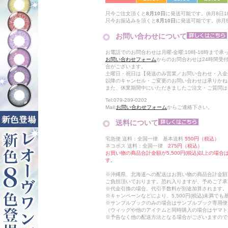
只今ご注文頂くと
8月10日
に発送可能です。(8月8日18
只今お振込みを頂くと
8月10日
に発送可能です。(8月8日
お問い合わせについて
お電話でのお問合わせは月曜-金曜:10時-16時まで承
お問い合わせフォーム
からのお問合わせは24時間受
合がございます。
土曜日・祝日は【発送のみ営業／お問い合わせ・入金
以降のキャンセル・ご変更のお問い合わせは承りかね
また、休業期間中にいただきましたご注文・ご質問は
Tel:079-289-0202
Mail:
お問い合わせフォーム
からご連絡下さい。
送料について
宅急便 送料：全国一律 基本送料
550円（税込）
ネコポス 送料：全国一律
275円（税込）
お買い物の商品合計金額が5,500円(税込)以上の場
す。
※沖縄県、北海道への配送はお買い物の商品合計金額に
ご負担頂いております。恐れ入りますが、予めご了承
※代金引換の場合、代引手数料が別途加算されます。
※キャンペーンなどにより、5,500円(税込)未満で
※サンプルブックのみの場合はサンプルブック専用便
（ウィッグや他のアイテムと同時購入の場合はヤマト
※予告なく他の配送方法となる場合がございますので