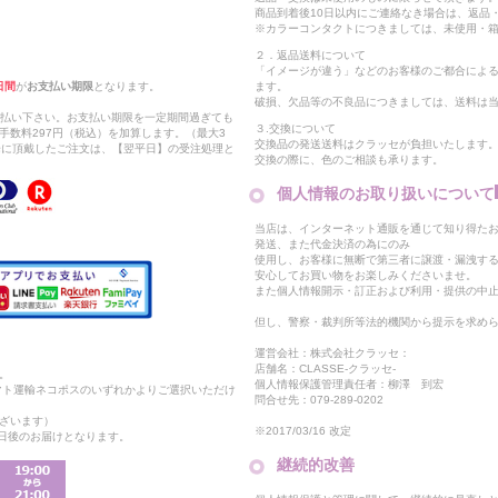
商品到着後10日以内にご連絡なき場合は、返品
※カラーコンタクトにつきましては、未使用・箱
２．返品送料について
「イメージが違う」などのお客様のご都合によ
日間
が
お支払い期限
となります。
ます。
破損、欠品等の不良品につきましては、送料は
支払い下さい。お支払い期限を一定期間過ぎても
３.交換について
手数料297円（税込）を加算します。（最大3
交換品の発送送料はクラッセが負担いたします
以降に頂戴したご注文は、【翌平日】の受注処理と
交換の際に、色のご相談も承ります。
個人情報のお取り扱いについて
当店は、インターネット通販を通じて知り得たお
発送、また代金決済の為にのみ
使用し、お客様に無断で第三者に譲渡・漏洩す
安心してお買い物をお楽しみくださいませ。
また個人情報開示・訂正および利用・提供の中
但し、警察・裁判所等法的機関から提示を求め
運営会社：株式会社クラッセ：
店舗名：CLASSE-クラッセ-
。
個人情報保護管理責任者：柳澤 到宏
マト運輸ネコポスのいずれかよりご選択いただけ
問合せ先：079-289-0202
ざいます）
※2017/03/16 改定
2日後のお届けとなります。
継続的改善