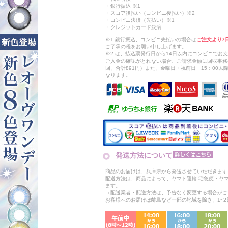
・銀行振込 ※1
・スコア後払い（コンビニ後払い）※2
・コンビニ決済（先払い）※1
・クレジットカード決済
※1.銀行振込、コンビニ先払いの場合は
ご注文より7
ご了承の程をお願い申し上げます。
※2.は、払込票発行日から14日以内にコンビニでお
ご入金の確認がとれない場合、ご請求金額に回収事務
回、合計891円）また、金曜日・祝前日 15：00
なります。
発送方法について
商品のお届けは、兵庫県から発送させていただきます
配送方法は、商品によって、ヤマト運輸 宅急便・ヤ
ます。
（配送業者・配送方法は、予告なく変更する場合がご
お客様へのお届けは離島など一部の地域を除き、1~