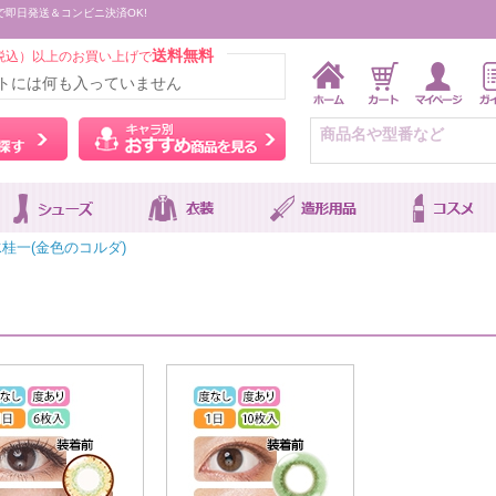
で即日発送＆コンビニ決済OK!
送料無料
税込）以上のお買い上げで
トには何も入っていません
ウィッグをカラーから探す
キャラ別おすすめ商品を
桂一(金色のコルダ)