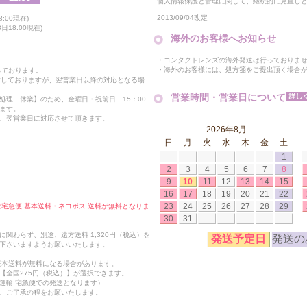
個人情報保護と管理に関して、継続的に見直し
2013/09/04改定
:00現在)
18:00現在)
海外のお客様へお知らせ
・コンタクトレンズの海外発送は行っておりま
・海外のお客様には、処方箋をご提出頂く場合
っております。
付しておりますが、翌営業日以降の対応となる場
営業時間・営業日について
処理 休業】のため、金曜日・祝前日 15：00
ます。
、翌営業日に対応させて頂きます。
2026年8月
日
月
火
水
木
金
土
1
2
3
4
5
6
7
8
9
10
11
12
13
14
15
16
17
18
19
20
21
22
23
24
25
26
27
28
29
合は宅急便 基本送料・ネコポス 送料が無料となりま
30
31
関わらず、別途、遠方送料 1,320円（税込）を
発送予定日
発送の
下さいますようお願いいたします。
も基本送料が無料になる場合があります。
【全国275円（税込）】が選択できます。
運輸 宅急便での発送となります）
、ご了承の程をお願いたします。