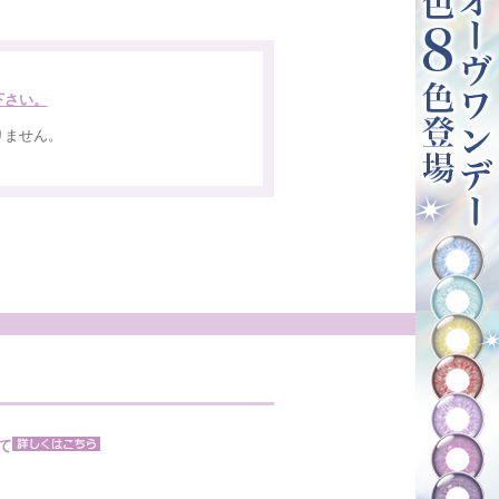
下さい。
りません。
。
て
。