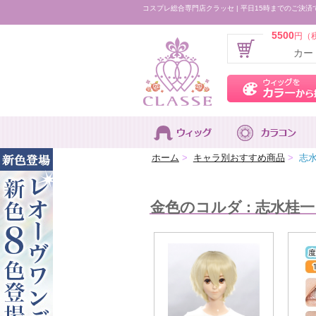
コスプレ総合専門店クラッセ | 平日15時までのご決済
5500
円（
カー
ホーム
>
キャラ別おすすめ商品
>
志水
金色のコルダ : 志水桂一