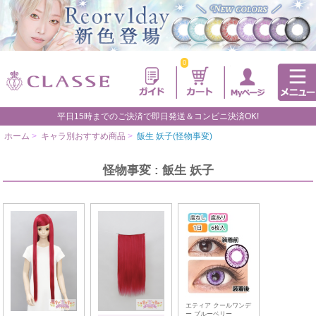
0
平日15時までのご決済で即日発送＆コンビニ決済OK!
ホーム
>
キャラ別おすすめ商品
>
飯生 妖子(怪物事変)
怪物事変 : 飯生 妖子
エティア クールワンデ
ー ブルーベリー