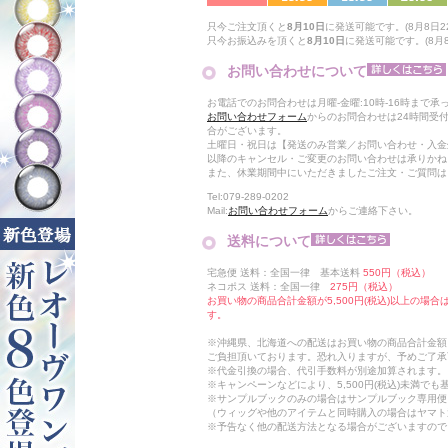
只今ご注文頂くと
8月10日
に発送可能です。(8月8日22
只今お振込みを頂くと
8月10日
に発送可能です。(8月8日
お問い合わせについて
お電話でのお問合わせは月曜-金曜:10時-16時まで承
お問い合わせフォーム
からのお問合わせは24時間受
合がございます。
土曜日・祝日は【発送のみ営業／お問い合わせ・入金
以降のキャンセル・ご変更のお問い合わせは承りかね
また、休業期間中にいただきましたご注文・ご質問は
Tel:079-289-0202
Mail:
お問い合わせフォーム
からご連絡下さい。
送料について
宅急便 送料：全国一律 基本送料
550円（税込）
ネコポス 送料：全国一律
275円（税込）
お買い物の商品合計金額が5,500円(税込)以上の場
す。
※沖縄県、北海道への配送はお買い物の商品合計金額に
ご負担頂いております。恐れ入りますが、予めご了承
※代金引換の場合、代引手数料が別途加算されます。
※キャンペーンなどにより、5,500円(税込)未満で
※サンプルブックのみの場合はサンプルブック専用便
（ウィッグや他のアイテムと同時購入の場合はヤマト
※予告なく他の配送方法となる場合がございますので