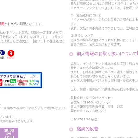
商品到着後10日以内にご連絡なき場合は、返品
※カラーコンタクトにつきましては、未使用・箱
２．返品送料について
「イメージが違う」などのお客様のご都合によ
日間
が
お支払い期限
となります。
ます。
破損、欠品等の不良品につきましては、送料は
支払い下さい。お支払い期限を一定期間過ぎても
３.交換について
手数料297円（税込）を加算します。（最大3
交換品の発送送料はクラッセが負担いたします
以降に頂戴したご注文は、【翌平日】の受注処理と
交換の際に、色のご相談も承ります。
個人情報のお取り扱いについて
当店は、インターネット通販を通じて知り得たお
発送、また代金決済の為にのみ
使用し、お客様に無断で第三者に譲渡・漏洩す
安心してお買い物をお楽しみくださいませ。
また個人情報開示・訂正および利用・提供の中
但し、警察・裁判所等法的機関から提示を求め
運営会社：株式会社クラッセ：
店舗名：CLASSE-クラッセ-
。
個人情報保護管理責任者：柳澤 到宏
マト運輸ネコポスのいずれかよりご選択いただけ
問合せ先：079-289-0202
ざいます）
※2017/03/16 改定
2日後のお届けとなります。
継続的改善