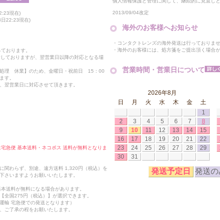
個人情報保護と管理に関して、継続的に見直し
2013/09/04改定
:23現在)
22:23現在)
海外のお客様へお知らせ
・コンタクトレンズの海外発送は行っておりま
・海外のお客様には、処方箋をご提出頂く場合
っております。
付しておりますが、翌営業日以降の対応となる場
営業時間・営業日について
処理 休業】のため、金曜日・祝前日 15：00
ます。
、翌営業日に対応させて頂きます。
2026年8月
日
月
火
水
木
金
土
1
2
3
4
5
6
7
8
9
10
11
12
13
14
15
16
17
18
19
20
21
22
23
24
25
26
27
28
29
合は宅急便 基本送料・ネコポス 送料が無料となりま
30
31
関わらず、別途、遠方送料 1,320円（税込）を
発送予定日
発送の
下さいますようお願いいたします。
も基本送料が無料になる場合があります。
【全国275円（税込）】が選択できます。
運輸 宅急便での発送となります）
、ご了承の程をお願いたします。