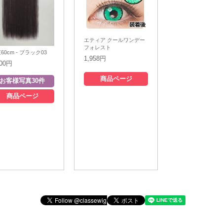
エティア クールワンデー
フォレスト
60cm - ブラック03
1,958円
200円
商品ページ
商品ページ