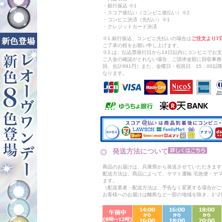
・銀行振込 ※1
・スコア後払い（コンビニ後払い）※2
・コンビニ決済（先払い）※1
・クレジットカード決済
※1.銀行振込、コンビニ先払いの場合は
ご注文より7
ご了承の程をお願い申し上げます。
※2.は、払込票発行日から14日以内にコンビニでお
ご入金の確認がとれない場合、ご請求金額に回収事務
回、合計891円）また、金曜日・祝前日 15：00
なります。
発送方法について
商品のお届けは、兵庫県から発送させていただきます
配送方法は、商品によって、ヤマト運輸 宅急便・ヤ
ます。
（配送業者・配送方法は、予告なく変更する場合がご
お客様へのお届けは離島など一部の地域を除き、1~