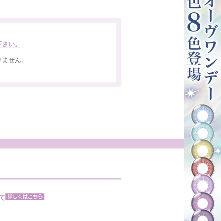
下さい。
りません。
。
て
。