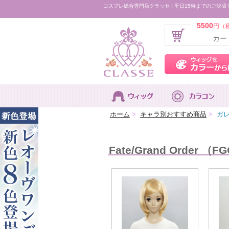
コスプレ総合専門店クラッセ | 平日15時までのご決済
5500
円（
カー
ホーム
>
キャラ別おすすめ商品
>
ガレス
Fate/Grand Order （