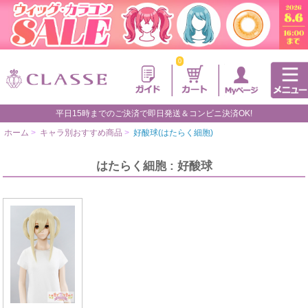
0
平日15時までのご決済で即日発送＆コンビニ決済OK!
ホーム
>
キャラ別おすすめ商品
>
好酸球(はたらく細胞)
はたらく細胞 : 好酸球