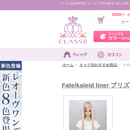
コスプレ総合専門店クラッセ | 平日15時までのご決済
5500
円（
カー
ホーム
>
キャラ別おすすめ商品
>
クロ
Fate/kaleid li