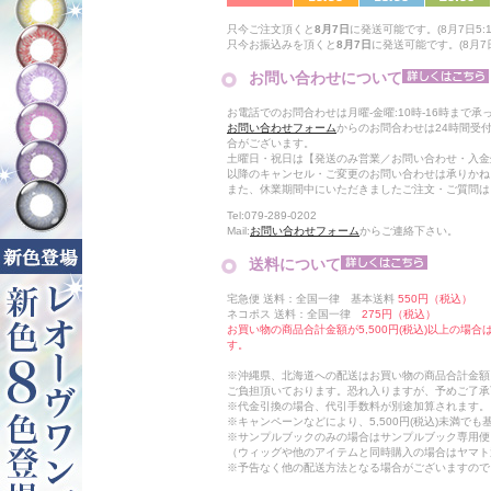
只今ご注文頂くと
8月7日
に発送可能です。(8月7日5:1
只今お振込みを頂くと
8月7日
に発送可能です。(8月7日
お問い合わせについて
お電話でのお問合わせは月曜-金曜:10時-16時まで承
お問い合わせフォーム
からのお問合わせは24時間受
合がございます。
土曜日・祝日は【発送のみ営業／お問い合わせ・入金
以降のキャンセル・ご変更のお問い合わせは承りかね
また、休業期間中にいただきましたご注文・ご質問は
Tel:079-289-0202
Mail:
お問い合わせフォーム
からご連絡下さい。
送料について
宅急便 送料：全国一律 基本送料
550円（税込）
ネコポス 送料：全国一律
275円（税込）
お買い物の商品合計金額が5,500円(税込)以上の場
す。
※沖縄県、北海道への配送はお買い物の商品合計金額に
ご負担頂いております。恐れ入りますが、予めご了承
※代金引換の場合、代引手数料が別途加算されます。
※キャンペーンなどにより、5,500円(税込)未満で
※サンプルブックのみの場合はサンプルブック専用便
（ウィッグや他のアイテムと同時購入の場合はヤマト
※予告なく他の配送方法となる場合がございますので