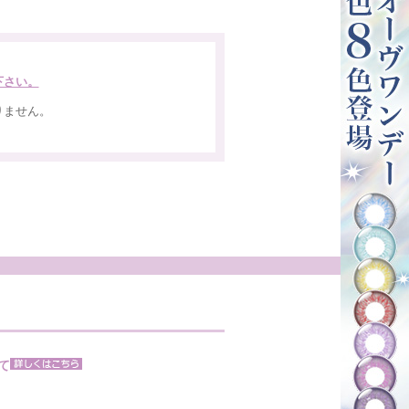
下さい。
りません。
。
て
。