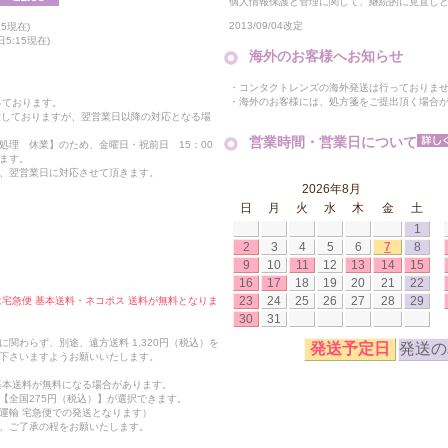
個人情報保護と管理に関して、継続的に見直し
2013/09/04改定
5現在)
5:15現在)
海外のお客様へお知らせ
・コンタクトレンズの海外発送は行っておりま
・海外のお客様には、処方箋をご提出頂く場合
っております。
付しておりますが、翌営業日以降の対応となる場
営業時間・営業日について
処理 休業】のため、金曜日・祝前日 15：00
ます。
、翌営業日に対応させて頂きます。
2026年8月
日
月
火
水
木
金
土
1
2
3
4
5
6
7
8
9
10
11
12
13
14
15
16
17
18
19
20
21
22
23
24
25
26
27
28
29
合は宅急便 基本送料・ネコポス 送料が無料となりま
30
31
関わらず、別途、遠方送料 1,320円（税込）を
発送予定日
発送の
下さいますようお願いいたします。
も基本送料が無料になる場合があります。
【全国275円（税込）】が選択できます。
運輸 宅急便での発送となります）
、ご了承の程をお願いたします。