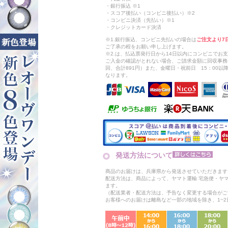
・銀行振込 ※1
・スコア後払い（コンビニ後払い）※2
・コンビニ決済（先払い）※1
・クレジットカード決済
※1.銀行振込、コンビニ先払いの場合は
ご注文より7
ご了承の程をお願い申し上げます。
※2.は、払込票発行日から14日以内にコンビニでお
ご入金の確認がとれない場合、ご請求金額に回収事務
回、合計891円）また、金曜日・祝前日 15：00
なります。
発送方法について
商品のお届けは、兵庫県から発送させていただきます
配送方法は、商品によって、ヤマト運輸 宅急便・ヤ
ます。
（配送業者・配送方法は、予告なく変更する場合がご
お客様へのお届けは離島など一部の地域を除き、1~