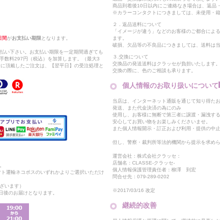
商品到着後10日以内にご連絡なき場合は、返品
※カラーコンタクトにつきましては、未使用・箱
２．返品送料について
「イメージが違う」などのお客様のご都合によ
日間
が
お支払い期限
となります。
ます。
破損、欠品等の不良品につきましては、送料は
支払い下さい。お支払い期限を一定期間過ぎても
３.交換について
手数料297円（税込）を加算します。（最大3
交換品の発送送料はクラッセが負担いたします
以降に頂戴したご注文は、【翌平日】の受注処理と
交換の際に、色のご相談も承ります。
個人情報のお取り扱いについて
当店は、インターネット通販を通じて知り得たお
発送、また代金決済の為にのみ
使用し、お客様に無断で第三者に譲渡・漏洩す
安心してお買い物をお楽しみくださいませ。
また個人情報開示・訂正および利用・提供の中
但し、警察・裁判所等法的機関から提示を求め
運営会社：株式会社クラッセ：
店舗名：CLASSE-クラッセ-
。
個人情報保護管理責任者：柳澤 到宏
マト運輸ネコポスのいずれかよりご選択いただけ
問合せ先：079-289-0202
ざいます）
※2017/03/16 改定
2日後のお届けとなります。
継続的改善