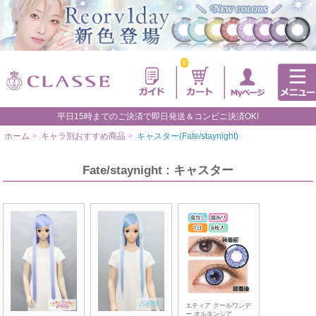
0
平日15時までのご決済で即日発送＆コンビニ決済OK!
ホーム
>
キャラ別おすすめ商品
>
キャスター(Fate/staynight)
Fate/staynight : キャスター
エティア クールワンデ
ー オルタンシア