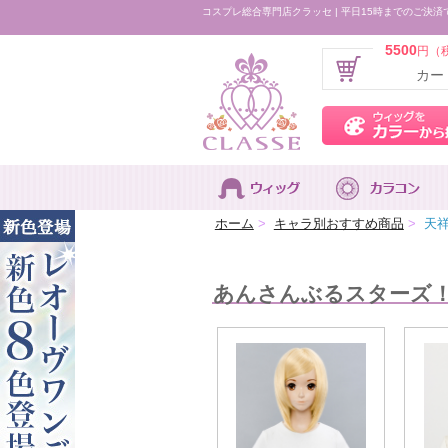
コスプレ総合専門店クラッセ | 平日15時までのご決済
5500
円（
カー
ホーム
>
キャラ別おすすめ商品
>
天祥
あんさんぶるスターズ！ 