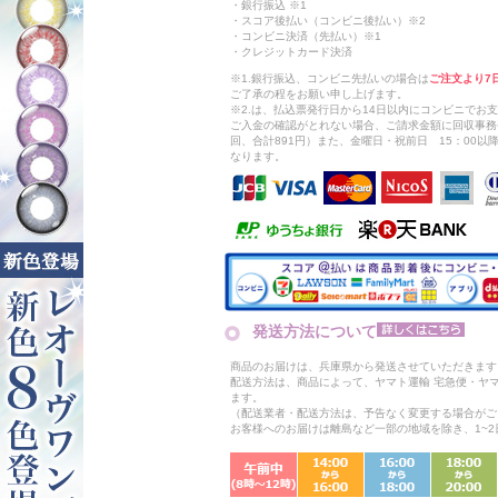
・銀行振込 ※1
・スコア後払い（コンビニ後払い）※2
・コンビニ決済（先払い）※1
・クレジットカード決済
※1.銀行振込、コンビニ先払いの場合は
ご注文より7
ご了承の程をお願い申し上げます。
※2.は、払込票発行日から14日以内にコンビニでお
ご入金の確認がとれない場合、ご請求金額に回収事務
回、合計891円）また、金曜日・祝前日 15：00
なります。
発送方法について
商品のお届けは、兵庫県から発送させていただきます
配送方法は、商品によって、ヤマト運輸 宅急便・ヤ
ます。
（配送業者・配送方法は、予告なく変更する場合がご
お客様へのお届けは離島など一部の地域を除き、1~