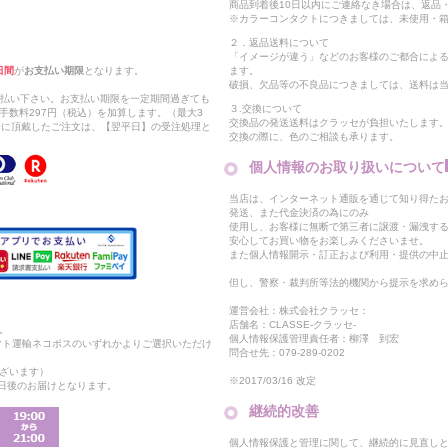
商品到着後10日以内にご連絡なき場合は、返品
※カラーコンタクトにつきましては、未使用・箱
２．返品送料について
「イメージが違う」などのお客様のご都合によ
日間
が
お支払い期限
となります。
ます。
破損、欠品等の不良品につきましては、送料は
支払い下さい。お支払い期限を一定期間過ぎても
３.交換について
手数料297円（税込）を加算します。（最大3
交換品の発送送料はクラッセが負担いたします
以降に頂戴したご注文は、【翌平日】の受注処理と
交換の際に、色のご相談も承ります。
個人情報のお取り扱いについて
当店は、インターネット通販を通じて知り得たお
発送、また代金決済の為にのみ
使用し、お客様に無断で第三者に譲渡・漏洩す
安心してお買い物をお楽しみくださいませ。
また個人情報開示・訂正および利用・提供の中
但し、警察・裁判所等法的機関から提示を求め
運営会社：株式会社クラッセ：
店舗名：CLASSE-クラッセ-
。
個人情報保護管理責任者：柳澤 到宏
マト運輸ネコポスのいずれかよりご選択いただけ
問合せ先：079-289-0202
ざいます）
※2017/03/16 改定
2日後のお届けとなります。
継続的改善
個人情報保護と管理に関して、継続的に見直し