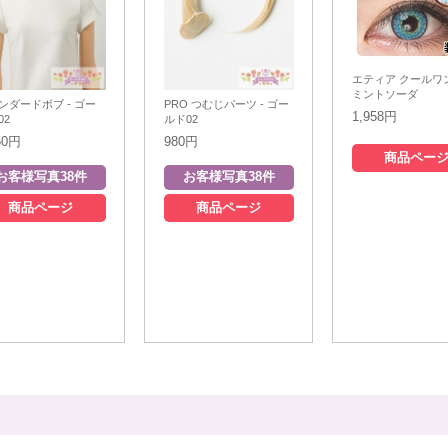
エティア クールワ
ミントソーダ
ンダードボブ - ゴー
PRO つむじパーツ - ゴー
1,958円
02
ルド02
50円
980円
商品ペー
商品ページ
商品ページ