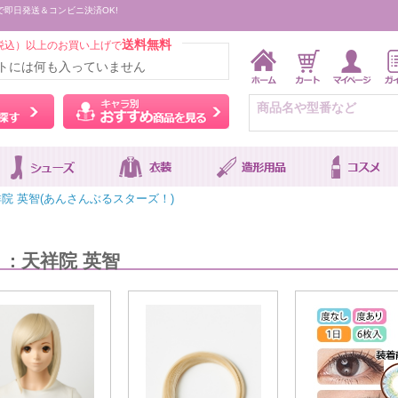
で即日発送＆コンビニ決済OK!
送料無料
税込）以上のお買い上げで
トには何も入っていません
ウィッグをカラーから探す
キャラ別おすすめ商品を
院 英智(あんさんぶるスターズ！)
: 天祥院 英智