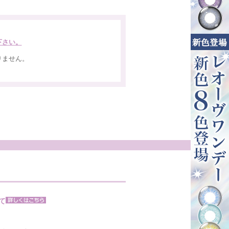
下さい。
りません。
。
て
。