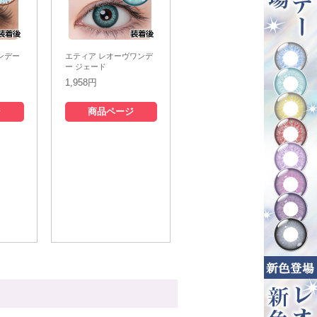
ンデー
エティア レオーヴワンデ
ー ジェード
1,958円
ジ
商品ページ