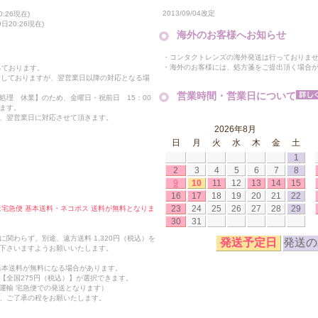
2013/09/04改定
:26現在)
20:26現在)
海外のお客様へお知らせ
・コンタクトレンズの海外発送は行っておりま
・海外のお客様には、処方箋をご提出頂く場合
っております。
付しておりますが、翌営業日以降の対応となる場
営業時間・営業日について
処理 休業】のため、金曜日・祝前日 15：00
ます。
、翌営業日に対応させて頂きます。
2026年8月
日
月
火
水
木
金
土
1
2
3
4
5
6
7
8
9
10
11
12
13
14
15
16
17
18
19
20
21
22
23
24
25
26
27
28
29
合は宅急便 基本送料・ネコポス 送料が無料となりま
30
31
関わらず、別途、遠方送料 1,320円（税込）を
発送予定日
発送の
下さいますようお願いいたします。
も基本送料が無料になる場合があります。
【全国275円（税込）】が選択できます。
運輸 宅急便での発送となります）
、ご了承の程をお願いたします。