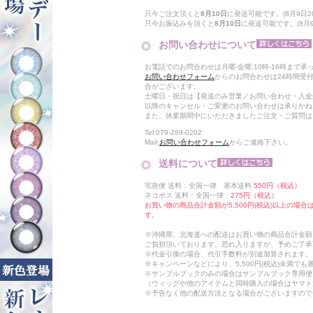
只今ご注文頂くと
8月10日
に発送可能です。(8月9日20
只今お振込みを頂くと
8月10日
に発送可能です。(8月9日
お問い合わせについて
お電話でのお問合わせは月曜-金曜:10時-16時まで承
お問い合わせフォーム
からのお問合わせは24時間受
合がございます。
土曜日・祝日は【発送のみ営業／お問い合わせ・入金
以降のキャンセル・ご変更のお問い合わせは承りかね
また、休業期間中にいただきましたご注文・ご質問は
Tel:079-289-0202
Mail:
お問い合わせフォーム
からご連絡下さい。
送料について
宅急便 送料：全国一律 基本送料
550円（税込）
ネコポス 送料：全国一律
275円（税込）
お買い物の商品合計金額が5,500円(税込)以上の場
す。
※沖縄県、北海道への配送はお買い物の商品合計金額に
ご負担頂いております。恐れ入りますが、予めご了承
※代金引換の場合、代引手数料が別途加算されます。
※キャンペーンなどにより、5,500円(税込)未満で
※サンプルブックのみの場合はサンプルブック専用便
（ウィッグや他のアイテムと同時購入の場合はヤマト
※予告なく他の配送方法となる場合がございますので