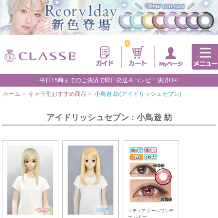
0
平日15時までのご決済で即日発送＆コンビニ決済OK!
ホーム
>
キャラ別おすすめ商品
>
小鳥遊 紡(アイドリッシュセブン)
アイドリッシュセブン : 小鳥遊 紡
エティア クールワンデ
ー ルビー