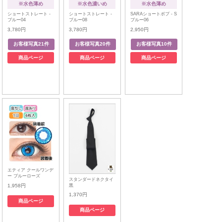
※水色薄め
※水色濃いめ
※水色薄め
ショートストレート -
ショートストレート -
SARAショートボブ - S
ブルー04
ブルー08
ブルー06
3,780円
3,780円
2,950円
商品ページ
商品ページ
商品ページ
エティア クールワンデ
ー ブルーローズ
スタンダードネクタイ
黒
1,958円
1,370円
商品ページ
商品ページ