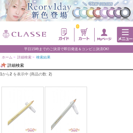
0
平日15時までのご決済で即日発送＆コンビニ決済OK!
ホーム
>
詳細検索
>
検索結果
詳細検索
1
から
2
を表示中 (商品の数:
2
)