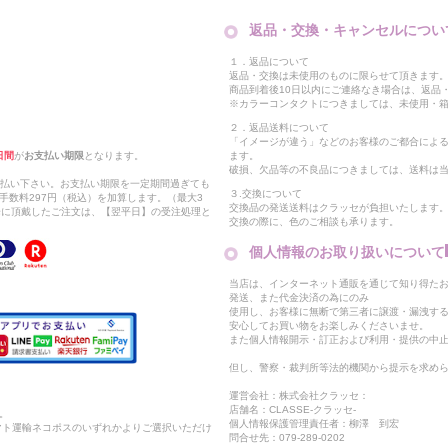
返品・交換・キャンセルについ
１．返品について
返品・交換は未使用のものに限らせて頂きます
商品到着後10日以内にご連絡なき場合は、返品
※カラーコンタクトにつきましては、未使用・箱
２．返品送料について
「イメージが違う」などのお客様のご都合によ
日間
が
お支払い期限
となります。
ます。
破損、欠品等の不良品につきましては、送料は
支払い下さい。お支払い期限を一定期間過ぎても
３.交換について
手数料297円（税込）を加算します。（最大3
交換品の発送送料はクラッセが負担いたします
以降に頂戴したご注文は、【翌平日】の受注処理と
交換の際に、色のご相談も承ります。
個人情報のお取り扱いについて
当店は、インターネット通販を通じて知り得たお
発送、また代金決済の為にのみ
使用し、お客様に無断で第三者に譲渡・漏洩す
安心してお買い物をお楽しみくださいませ。
また個人情報開示・訂正および利用・提供の中
但し、警察・裁判所等法的機関から提示を求め
運営会社：株式会社クラッセ：
店舗名：CLASSE-クラッセ-
。
個人情報保護管理責任者：柳澤 到宏
マト運輸ネコポスのいずれかよりご選択いただけ
問合せ先：079-289-0202