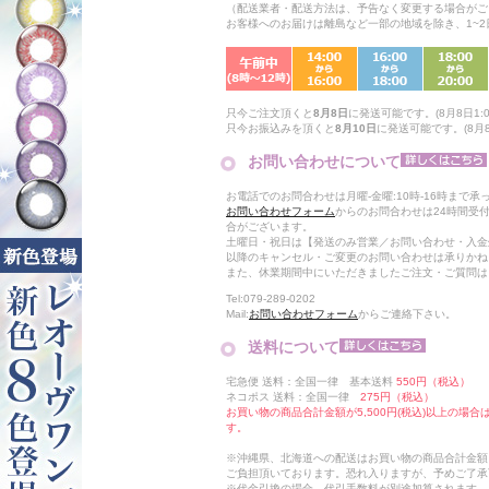
（配送業者・配送方法は、予告なく変更する場合がご
お客様へのお届けは離島など一部の地域を除き、1~
只今ご注文頂くと
8月8日
に発送可能です。(8月8日1:0
只今お振込みを頂くと
8月10日
に発送可能です。(8月8
お問い合わせについて
お電話でのお問合わせは月曜-金曜:10時-16時まで承
お問い合わせフォーム
からのお問合わせは24時間受
合がございます。
土曜日・祝日は【発送のみ営業／お問い合わせ・入金
以降のキャンセル・ご変更のお問い合わせは承りかね
また、休業期間中にいただきましたご注文・ご質問は
Tel:079-289-0202
Mail:
お問い合わせフォーム
からご連絡下さい。
送料について
宅急便 送料：全国一律 基本送料
550円（税込）
ネコポス 送料：全国一律
275円（税込）
お買い物の商品合計金額が5,500円(税込)以上の場
す。
※沖縄県、北海道への配送はお買い物の商品合計金額に
ご負担頂いております。恐れ入りますが、予めご了承
※代金引換の場合、代引手数料が別途加算されます。