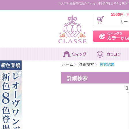
コスプレ総合専門店クラッセ | 平日15時までのご決済
5500
円（
カー
ホーム
>
詳細検索
>
検索結果
詳細検索
1