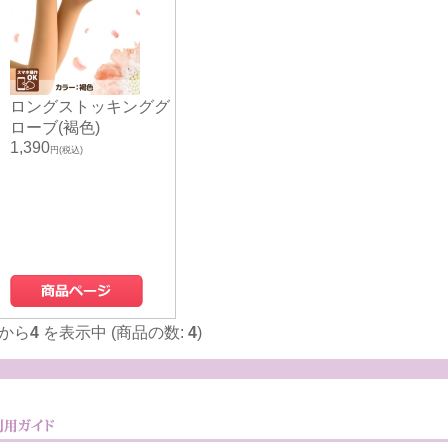
ロングストッキンググ
ローブ(褐色)
1,390
円(税込)
から
4
を表示中 (商品の数:
4
)