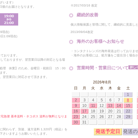
ざいます）
※2017/03/16 改定
2日後のお届けとなります。
継続的改善
個人情報保護と管理に関して、継続的に見直し
2013/09/04改定
9現在)
日1:09現在)
海外のお客様へお知らせ
・コンタクトレンズの海外発送は行っておりま
・海外のお客様には、処方箋をご提出頂く場合
っております。
付しておりますが、翌営業日以降の対応となる場
営業時間・営業日について
処理 休業】のため、金曜日・祝前日 15：00
ます。
、翌営業日に対応させて頂きます。
2026年8月
日
月
火
水
木
金
土
1
2
3
4
5
6
7
8
9
10
11
12
13
14
15
16
17
18
19
20
21
22
23
24
25
26
27
28
29
合は宅急便 基本送料・ネコポス 送料が無料となりま
30
31
関わらず、別途、遠方送料 1,320円（税込）を
発送予定日
発送の
下さいますようお願いいたします。