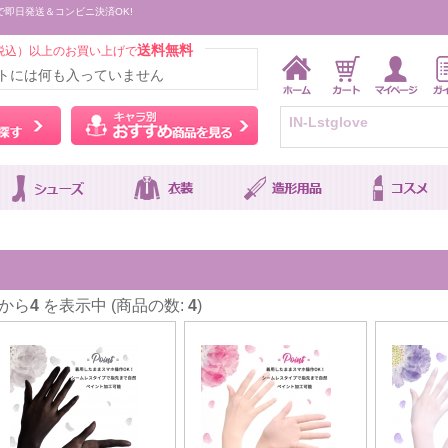
で即日発送＆コンビニ決済OK!
送料無料
税込）以上のお買い上げで
トには何も入っていません
ウィッグをカラーから探す
キャラ別おすすめ商品を
から
4
を表示中 (商品の数:
4
)