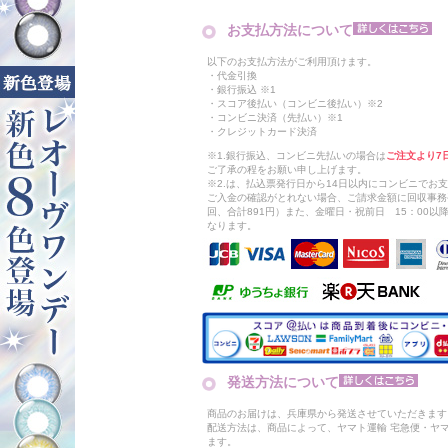
お支払方法について
以下のお支払方法がご利用頂けます。
・代金引換
・銀行振込 ※1
・スコア後払い（コンビニ後払い）※2
・コンビニ決済（先払い）※1
・クレジットカード決済
※1.銀行振込、コンビニ先払いの場合は
ご注文より7
ご了承の程をお願い申し上げます。
※2.は、払込票発行日から14日以内にコンビニでお
ご入金の確認がとれない場合、ご請求金額に回収事務
回、合計891円）また、金曜日・祝前日 15：00
なります。
発送方法について
商品のお届けは、兵庫県から発送させていただきます
配送方法は、商品によって、ヤマト運輸 宅急便・ヤ
ます。