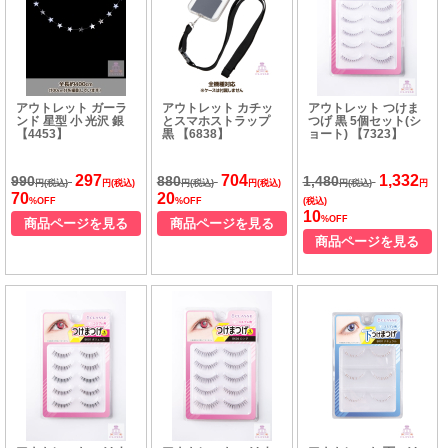
アウトレット ガーラ
アウトレット カチッ
アウトレット つけま
ンド 星型 小 光沢 銀
とスマホストラップ
つげ 黒 5個セット(シ
【4453】
黒 【6838】
ョート) 【7323】
297
704
1,332
990
880
1,480
円(税込)
円(税込)
円(税込)
円(税込)
円(税込)
円
70
20
%OFF
%OFF
(税込)
10
%OFF
商品ページを見る
商品ページを見る
商品ページを見る