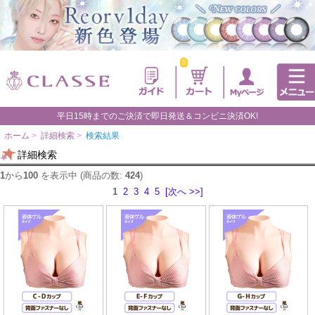
0
平日15時までのご決済で即日発送＆コンビニ決済OK!
ホーム
>
詳細検索
>
検索結果
詳細検索
1
から
100
を表示中 (商品の数:
424
)
1
2
3
4
5
[次へ >>]