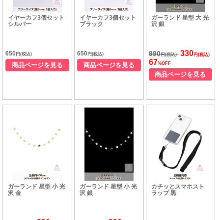
イヤーカフ3個セット
イヤーカフ3個セット
ガーランド 星型 大 光
シルバー
ブラック
沢 銀
330
990
650
650
円(税込)
円(税込)
円(税込)
円(税込)
67
%OFF
商品ページを見る
商品ページを見る
商品ページを見る
ガーランド 星型 小 光
ガーランド 星型 小 光
カチッとスマホスト
沢 金
沢 銀
ラップ 黒