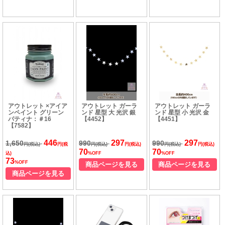
アウトレット ×アイア
アウトレット ガーラ
アウトレット ガーラ
ンペイント グリーン
ンド 星型 大 光沢 銀
ンド 星型 小 光沢 金
パティナ：＃16
【4452】
【4451】
【7582】
446
297
297
1,650
990
990
円(税込)
円(税
円(税込)
円(税込)
円(税込)
円(税込)
70
70
込)
%OFF
%OFF
73
%OFF
商品ページを見る
商品ページを見る
商品ページを見る