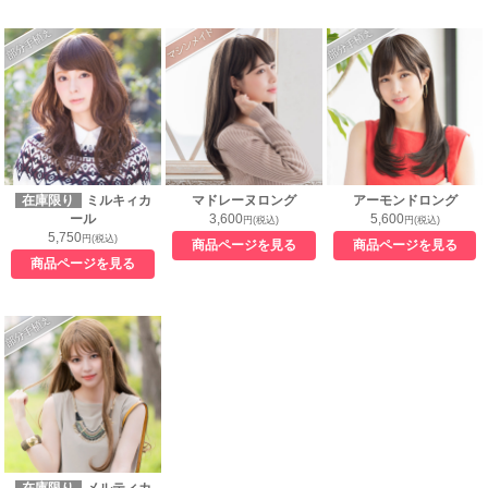
在庫限り
ミルキィカ
マドレーヌロング
アーモンドロング
ール
3,600
5,600
円(税込)
円(税込)
5,750
円(税込)
商品ページを見る
商品ページを見る
商品ページを見る
在庫限り
メルティカ