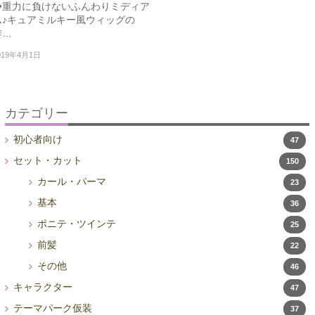
◆重力に負けないふんわりミディア
ム♪キュアミルキー風ウィッグの
作…
019年4月1日
カテゴリー
初心者向け
47
セット・カット
150
カール・パーマ
23
基本
36
ポニテ・ツインテ
25
前髪
22
その他
46
キャラクター
47
テーマパーク仮装
37