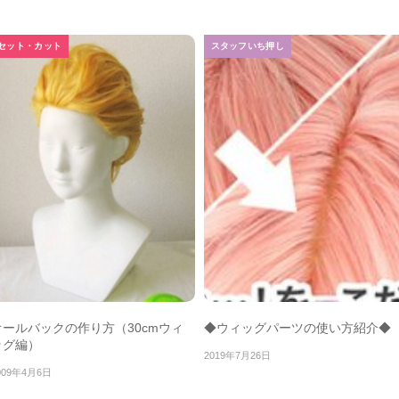
セット・カット
スタッフいち押し
オールバックの作り方（30cmウィ
◆ウィッグパーツの使い方紹介◆
ッグ編）
2019年7月26日
009年4月6日