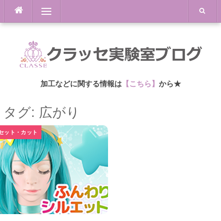
Skip
Menu
to
content
加工などに関する情報は
【こちら】
から★
タグ: 広がり
セット・カット