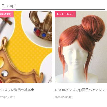
Pickup!
初心者向け
セット・カット
◆コスプレ造形の基本◆
40ｃｍバンスでお団子ヘアアレン
026年5月22日
2009年5月14日