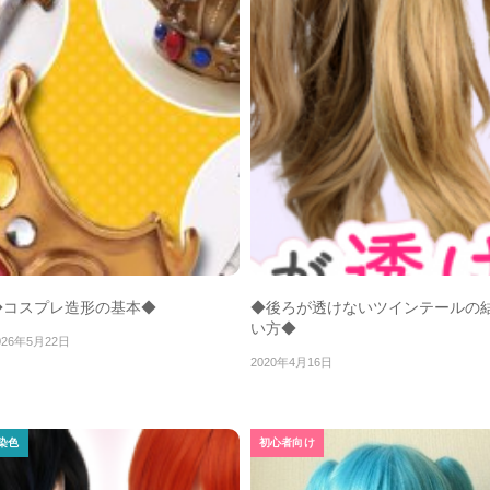
◆コスプレ造形の基本◆
◆後ろが透けないツインテールの
い方◆
026年5月22日
2020年4月16日
染色
初心者向け