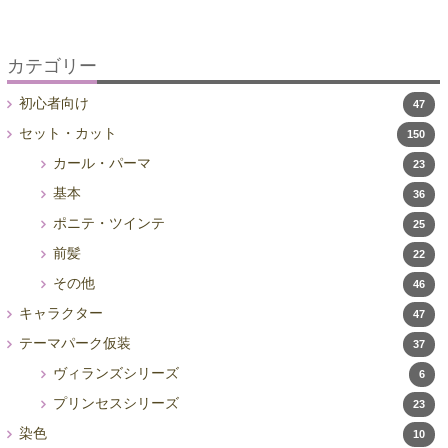
ビ
ゲ
ー
カテゴリー
シ
初心者向け
47
ョ
ン
セット・カット
150
カール・パーマ
23
基本
36
ポニテ・ツインテ
25
前髪
22
その他
46
キャラクター
47
テーマパーク仮装
37
ヴィランズシリーズ
6
プリンセスシリーズ
23
染色
10