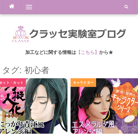
Skip
Menu
to
content
加工などに関する情報は
【こちら】
から★
タグ: 初心者
セット・カット
キャラクター