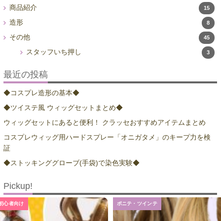
商品紹介
15
造形
8
その他
45
スタッフいち押し
3
最近の投稿
◆コスプレ造形の基本◆
◆ツイステ風 ウィッグセットまとめ◆
ウィッグセットにあると便利！ クラッセおすすめアイテムまとめ
コスプレウィッグ用ハードスプレー「オニガタメ」のキープ力を検
証
◆ストッキンググローブ(手袋)で染色実験◆
Pickup!
初心者向け
ポニテ・ツインテ