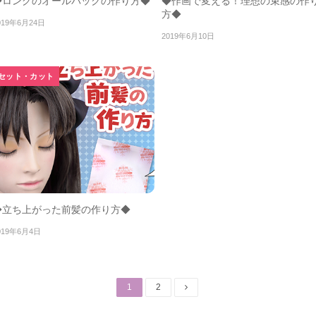
◆ロングのオールバックの作り方◆
◆作画で変える！理想の束感の作
方◆
019年6月24日
2019年6月10日
セット・カット
◆立ち上がった前髪の作り方◆
019年6月4日
投
Page
Page
1
2
稿
ナ