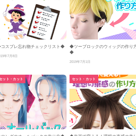
◆コスプレ忘れ物チェックリスト◆
◆ツーブロックのウィッグの作り
◆
019年7月8日
2019年7月1日
セット・カット
セット・カット