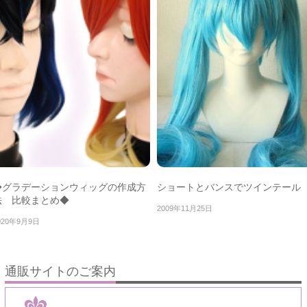
◆グラデーションウィッグの作成方
ショートとバンスでツインテール
法 比較まとめ◆
2009年11月25日
020年9月9日
通販サイトのご案内