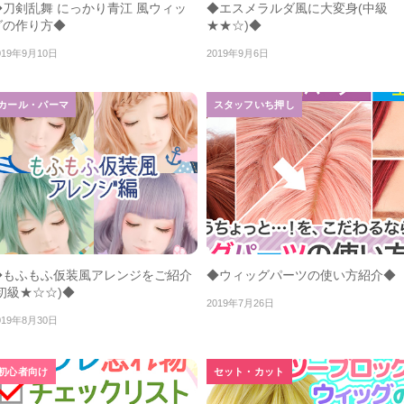
◆刀剣乱舞 にっかり青江 風ウィッ
◆エスメラルダ風に大変身(中級
グの作り方◆
★★☆)◆
019年9月10日
2019年9月6日
カール・パーマ
スタッフいち押し
◆もふもふ仮装風アレンジをご紹介
◆ウィッグパーツの使い方紹介◆
(初級★☆☆)◆
2019年7月26日
019年8月30日
初心者向け
セット・カット