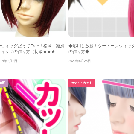
◆ウィッグだってFree！松岡 凛風
◆応用し放題！ツートーンウィッ
ウィッグの作り方（初級★★★…
の作り方◆
014年7月7日
2020年5月25日
前髪
セット・カット