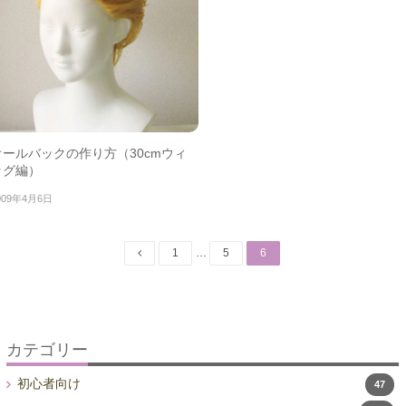
オールバックの作り方（30cmウィ
ッグ編）
009年4月6日
投
Page
Page
Page
1
…
5
6
稿
ナ
ビ
ゲ
ー
カテゴリー
シ
初心者向け
47
ョ