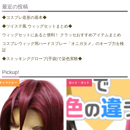
最近の投稿
◆コスプレ造形の基本◆
◆ツイステ風 ウィッグセットまとめ◆
ウィッグセットにあると便利！ クラッセおすすめアイテムまとめ
コスプレウィッグ用ハードスプレー「オニガタメ」のキープ力を検
証
◆ストッキンググローブ(手袋)で染色実験◆
Pickup!
キャラクター
セット・カット