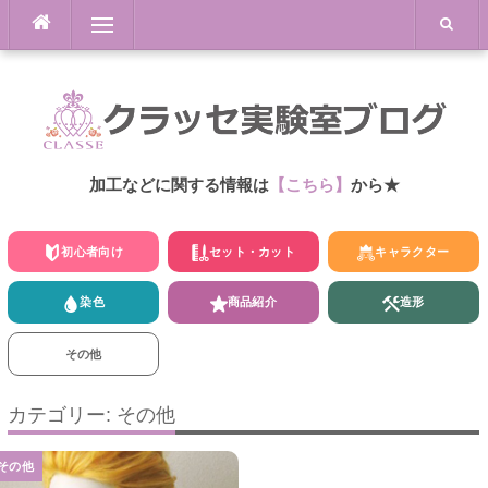
Skip
Menu
to
content
加工などに関する情報は
【こちら】
から★
初心者向け
セット・カット
キャラクター
染色
商品紹介
造形
その他
カテゴリー: その他
その他