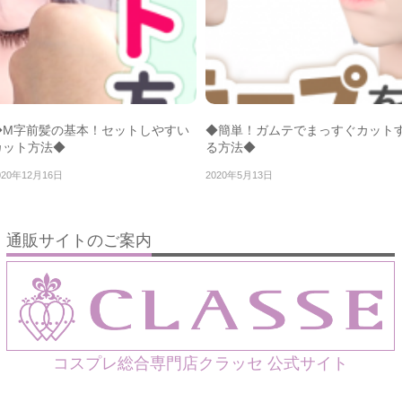
◆M字前髪の基本！セットしやすい
◆簡単！ガムテでまっすぐカット
カット方法◆
る方法◆
020年12月16日
2020年5月13日
通販サイトのご案内
コスプレ総合専門店クラッセ 公式サイト