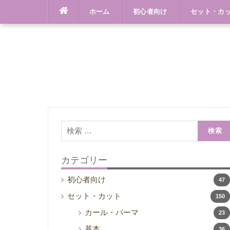
Skip
ホーム
初心者向け
セット・カ
to
content
検
索:
カテゴリー
初心者向け
47
セット・カット
150
カール・パーマ
23
基本
36