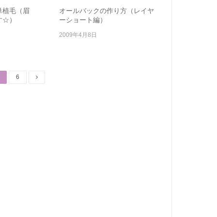
単植毛（眉
オールバックの作り方（レイヤ
す☆）
ーショート編）
2009年4月8日
age
Page
6