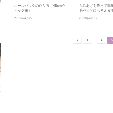
オールバックの作り方（45cmウ
もみあげを作って簡
ィッグ編）
毛やヒゲにも使えま
2009年4月27日
2009年4月17日
自
◆
投
Page
Page
P
1
…
4
5
稿
ナ
ビ
ゲ
ー
シ
ョ
ン
上
ニ