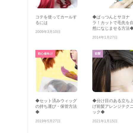
コテを使ってカールす
◆ぱっつんとサヨナ
るには
ラ！カットで毛先を
然になじませる方法
2009年3月10日
2014年1月27日
初心者向け
前髪
◆セット済みウィッグ
◆分け目のある立ち
の持ち運び・保管方法
げ前髪アレンジテク
◆
ック◆
2019年5月27日
2021年1月15日