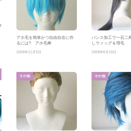
め
アホ毛を簡単かつ自由自在に作
バンス加工で一石二
るには? アホ毛棒
しウィッグ＆増毛
2009年11月5日
2009年6月18日
その他
その他