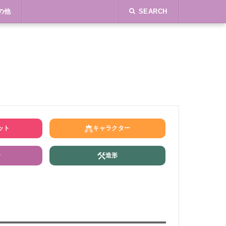
の他
SEARCH
ット
キャラクター
介
造形