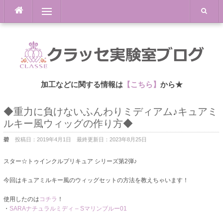
Skip
Menu
to
content
加工などに関する情報は
【こちら】
から★
◆重力に負けないふんわりミディアム♪キュアミ
ルキー風ウィッグの作り方◆
碧
投稿日：
2019年4月1日
最終更新日：
2023年8月25日
スター☆トゥインクルプリキュア シリーズ第2弾♪
今回はキュアミルキー風のウィッグセットの方法を教えちゃいます！
使用したのは
コチラ
！
・
SARAナチュラルミディ – Sマリンブルー01