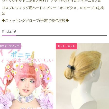
ウィッグセットにあると便利！ クラッセおすすめアイテムまとめ
コスプレウィッグ用ハードスプレー「オニガタメ」のキープ力を検
証
◆ストッキンググローブ(手袋)で染色実験◆
Pickup!
ポニテ・ツインテ
セット・カット