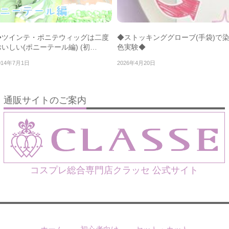
◆ツインテ・ポニテウィッグは二度
◆ストッキンググローブ(手袋)で
おいしい(ポニーテール編) (初…
色実験◆
014年7月1日
2026年4月20日
通販サイトのご案内
コスプレ総合専門店クラッセ 公式サイト