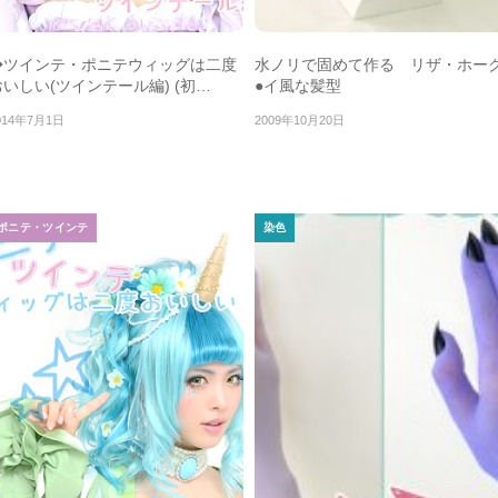
◆ツインテ・ポニテウィッグは二度
水ノリで固めて作る リザ・ホー
おいしい(ツインテール編) (初…
●イ風な髪型
014年7月1日
2009年10月20日
ポニテ・ツインテ
染色