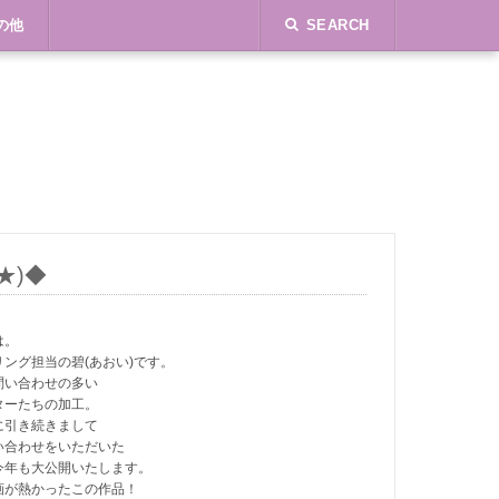
の他
SEARCH
★)◆
は。
ング担当の碧(あおい)です。
問い合わせの多い
ターたちの加工。
に引き続きまして
い合わせをいただいた
今年も大公開いたします。
画が熱かったこの作品！