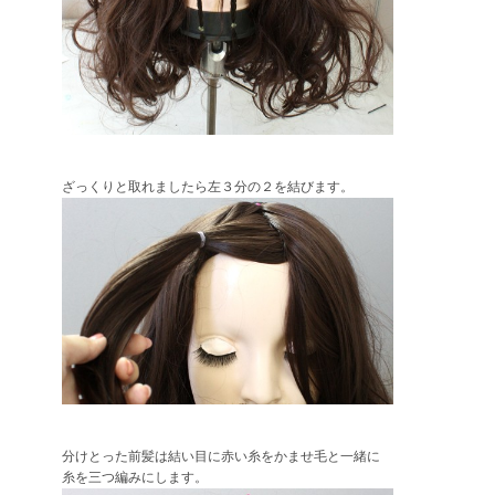
ざっくりと取れましたら左３分の２を結びます。
分けとった前髪は結い目に赤い糸をかませ毛と一緒に
糸を三つ編みにします。