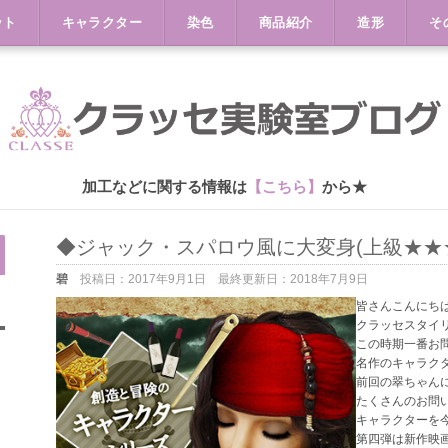
ット
キャラクター
染色
商品紹介
造形
そ
加工などに関する情報は
【こちら】
から★
◆ジャック・スパロウ風に大変身(上級★★
碧
投稿日：
2017年9月1日
最終更新日：
2018年7月9日
皆さんこんにち
クラッセスタイリ
この時期一番お
名作のキャラク
前回の翠ちゃん
たくさんのお問
キャラクターを
第四弾は新作映