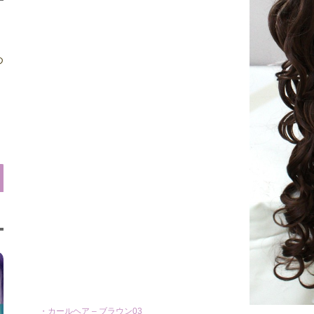
め
・カールヘア – ブラウン03