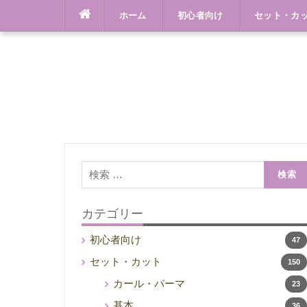
Skip
ホーム
初心者向け
セット・カ
to
content
検
索:
カテゴリー
初心者向け
47
セット・カット
150
カール・パーマ
23
基本
36