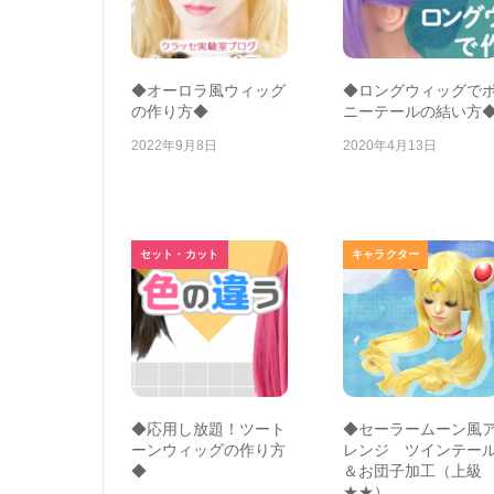
◆オーロラ風ウィッグ
◆ロングウィッグで
の作り方◆
ニーテールの結い方
2022年9月8日
2020年4月13日
セット・カット
キャラクター
◆応用し放題！ツート
◆セーラームーン風
ーンウィッグの作り方
レンジ ツインテー
◆
＆お団子加工（上級
★★）…