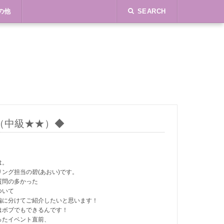
の他
SEARCH
.（中級★★）◆
は。
ング担当の碧(あおい)です。
質問の多かった
ついて
編に分けてご紹介したいと思います！
はボブでもできるんです！
ったイベント直前、