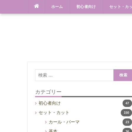
Skip
ホーム
初心者向け
セット・カ
to
content
検
索:
カテゴリー
初心者向け
47
セット・カット
150
カール・パーマ
23
基本
36