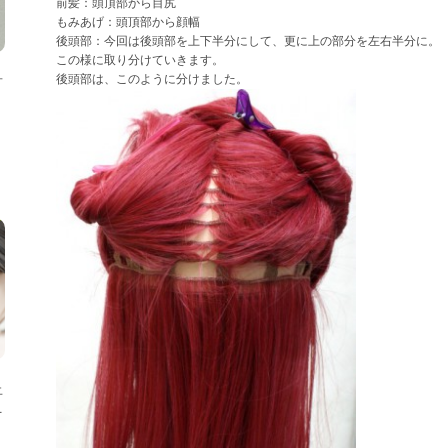
前髪：頭頂部から目尻
もみあげ：頭頂部から顔幅
後頭部：今回は後頭部を上下半分にして、更に上の部分を左右半分に。
この様に取り分けていきます。
後頭部は、このように分けました。
方
上
ニ