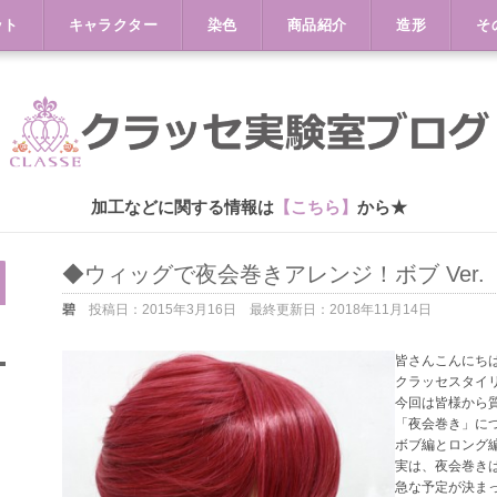
ット
キャラクター
染色
商品紹介
造形
そ
加工などに関する情報は
【こちら】
から★
◆ウィッグで夜会巻きアレンジ！ボブ Ver
碧
投稿日：
2015年3月16日
最終更新日：
2018年11月14日
皆さんこんにち
クラッセスタイリ
今回は皆様から
「夜会巻き」に
ボブ編とロング
実は、夜会巻き
急な予定が決ま