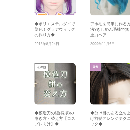
◆ポリエステルダイで
アホ毛を簡単に作る
染色！グラデウィッグ
法?きしめん毛棒で無
の作り方◆
重力ヘア
2018年8月24日
2009年11月6日
前髪
その他
◆模造刀の紐(柄糸)の
◆分け目のある立ち
巻き方・替え方【コス
げ前髪アレンジテク
プレ向け】◆
ック◆