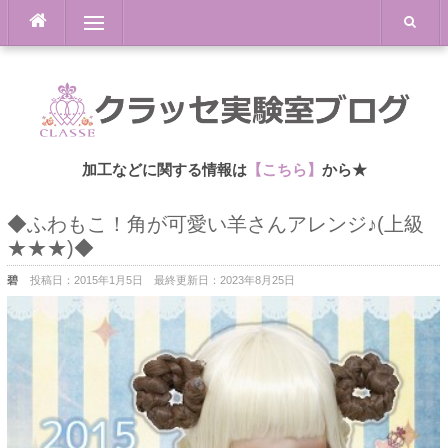
Skip
Menu
to
content
加工などに関する情報は
【こちら】
から★
◆ふわもこ！角が可愛い羊さんアレンジ♪(上級
★★★)◆
碧
投稿日：
2015年1月5日
最終更新日：
2023年8月25日