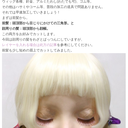
ウィッグ各種、針金、アルミたわし(わたでも可)、ゴム等。
その他はハサミやコーム等、普段の加工の道具で問題ありません。
それでは早速加工していきましょう！
まずは前髪から。
前髪：頭頂部から目じりにかけての三角形。と
顔周りの髪：頭頂部から顔幅。
この両方をお好みでカットします。
今回は顔周りの髪をわざとぱっつんにしていますが、
レイヤーを入れる場合は此方の記事
を参考にしてください。
前髪も少し短めの眉上でカットしてみました。