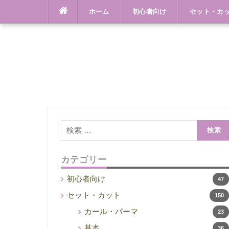
Skip
ホーム
初心者向け
セット・カ
to
content
検
索:
カテゴリー
初心者向け
47
セット・カット
150
カール・パーマ
23
基本
36