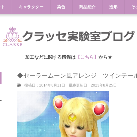
ット
キャラクター
染色
商品紹介
造形
そ
加工などに関する情報は
【こちら】
から★
◆セーラームーン風アレンジ ツインテー
碧
投稿日：
2014年8月11日
最終更新日：
2023年8月25日