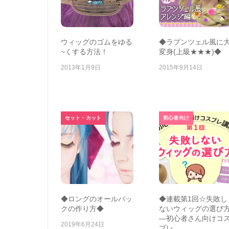
ウィッグのゴムをゆる
◆ラプンツェル風に
~くする方法！
変身(上級★★★)◆
2013年1月9日
2015年9月14日
セット・カット
初心者向け
◆ロングのオールバッ
◆連載第1回☆失敗し
クの作り方◆
ないウィッグの選び
―初心者さん向けコ
2019年6月24日
プレ…