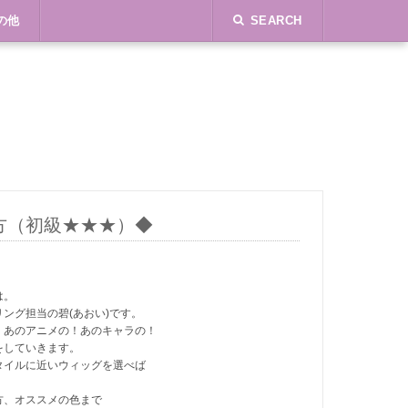
の他
SEARCH
方（初級★★★）◆
は。
ング担当の碧(あおい)です。
、あのアニメの！あのキャラの！
をしていきます。
タイルに近いウィッグを選べば
方、オススメの色まで