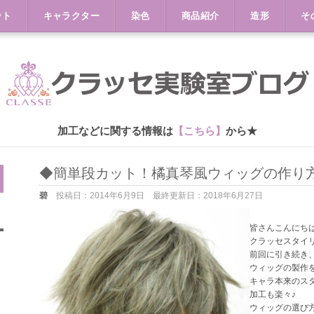
ット
キャラクター
染色
商品紹介
造形
そ
加工などに関する情報は
【こちら】
から★
◆簡単段カット！橘真琴風ウィッグの作り
碧
投稿日：
2014年6月9日
最終更新日：
2018年6月27日
皆さんこんにち
クラッセスタイリ
前回に引き続き
ウィッグの製作
キャラ本来のス
加工も楽々♪
ウィッグの選び