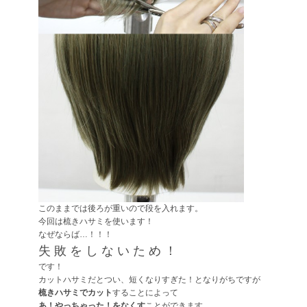
このままでは後ろが重いので段を入れます。
今回は梳きハサミを使います！
なぜならば…！！！
失 敗 を し な い た め ！
です！
カットハサミだとつい、短くなりすぎた！となりがちですが
梳きハサミでカット
することによって
あ！やっちゃった！をなくす
ことができます。