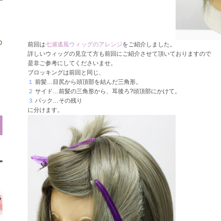
め
前回は
七瀬遙風ウィッグのアレンジ
をご紹介しました。
詳しいウィッグの見立て方も前回にご紹介させて頂いておりますので
是非ご参考にしてくださいませ。
ブロッキングは前回と同じ、
１
前髪…目尻から頭頂部を結んだ三角形。
２
サイド…前髪の三角形から、耳後ろ?頭頂部にかけて。
３
バック…その残り
に分けます。