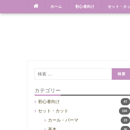
Skip
ホーム
初心者向け
セット・カ
to
content
検
索:
カテゴリー
初心者向け
47
セット・カット
150
カール・パーマ
23
基本
36