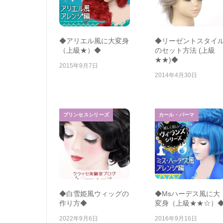
◆アリエル風に大変身
◆リーゼントスタイ
（上級★）◆
のセット方法 (上級
★★)◆
2015年9月7日
2014年4月30日
プリンセスシリーズ
カール・パーマ
◆白雪姫風ウィッグの
◆Msハーデス風に大
作り方◆
変身（上級★★☆）
2022年9月6日
2016年9月16日