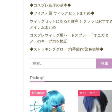
◆コスプレ造形の基本◆
◆ツイステ風 ウィッグセットまとめ◆
ウィッグセットにあると便利！ クラッセおすす
アイテムまとめ
コスプレウィッグ用ハードスプレー「オニガタ
メ」のキープ力を検証
◆ストッキンググローブ(手袋)で染色実験◆
検
索:
Pickup!
初心者向け
セット・カット