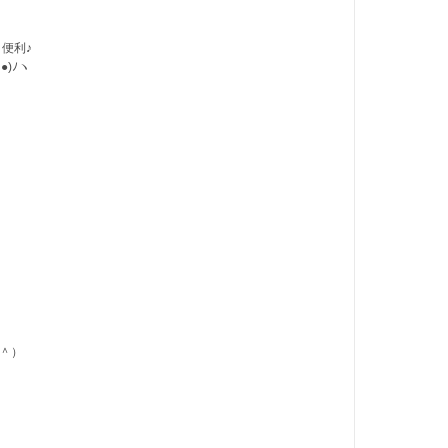
便利♪
●)ﾉヽ
＾）