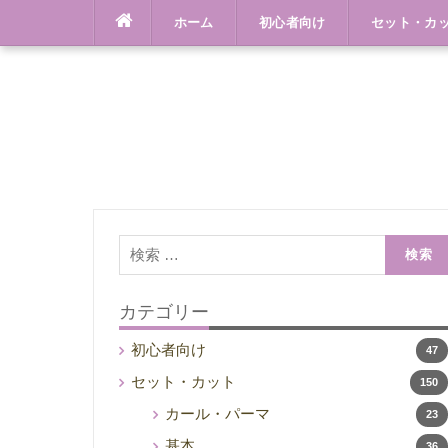
Skip
ホーム
初心者向け
セット・カ
to
content
検
索:
カテゴリー
初心者向け
47
セット・カット
150
カール・パーマ
23
基本
36