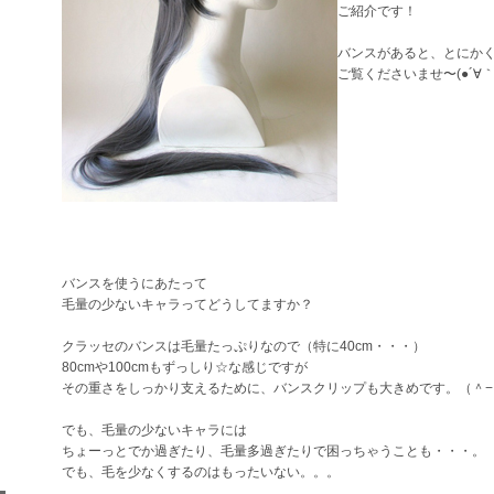
ご紹介です！
バンスがあると、とにかく
ご覧くださいませ〜(●´∀｀
バンスを使うにあたって
毛量の少ないキャラってどうしてますか？
クラッセのバンスは毛量たっぷりなので（特に40cm・・・）
80cmや100cmもずっしり☆な感じですが
その重さをしっかり支えるために、バンスクリップも大きめです。（＾−
でも、毛量の少ないキャラには
ちょーっとでか過ぎたり、毛量多過ぎたりで困っちゃうことも・・・。
でも、毛を少なくするのはもったいない。。。