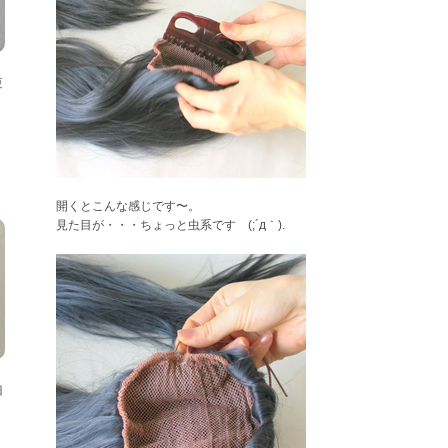
逆
開くとこんな感じです〜。
見た目が・・・ちょっと虫系です (;´д｀).
由