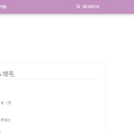
の他
SEARCH
＆増毛
ます（汗
る方法と
の