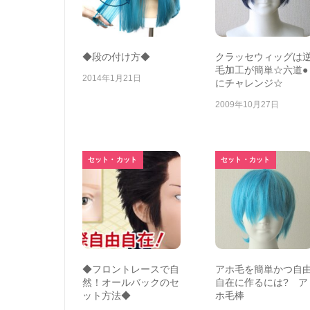
◆段の付け方◆
クラッセウィッグは
毛加工が簡単☆六道●
2014年1月21日
にチャレンジ☆
2009年10月27日
セット・カット
セット・カット
◆フロントレースで自
アホ毛を簡単かつ自
然！オールバックのセ
自在に作るには? ア
ット方法◆
ホ毛棒