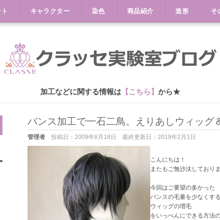
ット
キャラクター
染色
商品紹介
造形
そ
加工などに関する情報は
【こちら】
から★
バンス加工で一石二鳥。えりあしウィッグ
管理者
投稿日：
2009年6月18日
最終更新日：
2019年2月1日
こんにちは！
またもご無沙汰しており
今回はご要望の多かった
バンスの毛量を少なくす
ウィッグの増毛
をいっぺんにできる方法