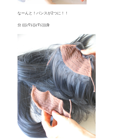
なーんと！バンスが2つに！！
分 (((≧∇≦()≧∇≦)))身