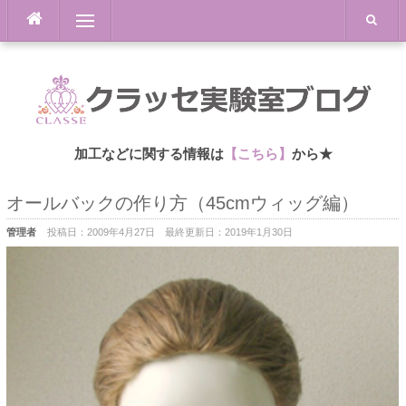
Skip
Menu
to
content
加工などに関する情報は
【こちら】
から★
オールバックの作り方（45cmウィッグ編）
管理者
投稿日：
2009年4月27日
最終更新日：
2019年1月30日