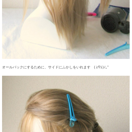
オールバックにするために、サイドにふかしをいれます ( ≧∇≦)ﾉ｡°