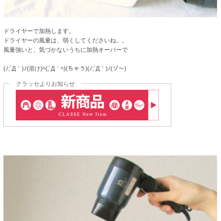
ドライヤーで加熱します。
ドライヤーの風量は、弱くしてくださいね。。
風量強いと、気づかないうちに加熱オーバーで
(ﾉ;´Д｀)ﾉ(溶け)ﾍ(;´Д｀ﾍ)(ちゃう)(ﾉ;´Д｀)ﾉ(ゾ〜)
クラッセよりお知らせ