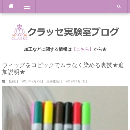
Skip
Menu
to
content
加工などに関する情報は
【こちら】
から★
ウィッグをコピックでムラなく染める裏技★追
加説明★
碧
投稿日：
2013年2月25日
最終更新日：
2019年1月31日