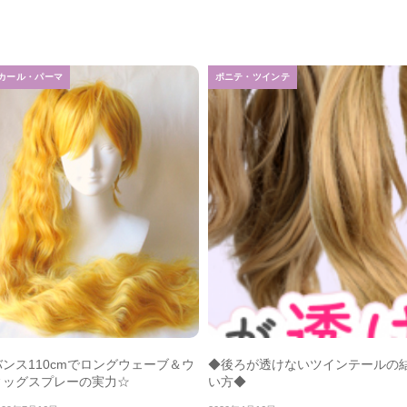
カール・パーマ
ポニテ・ツインテ
バンス110cmでロングウェーブ＆ウ
◆後ろが透けないツインテールの
ィッグスプレーの実力☆
い方◆