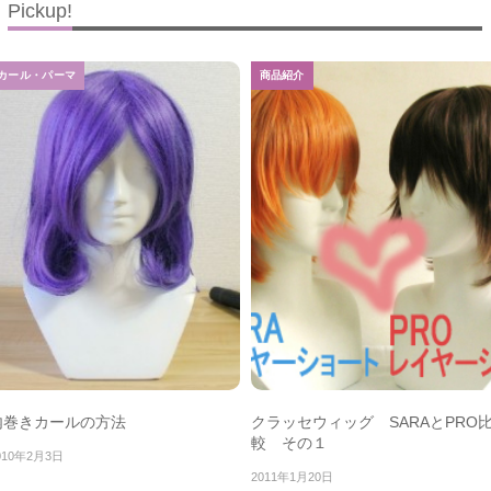
Pickup!
カール・パーマ
商品紹介
内巻きカールの方法
クラッセウィッグ SARAとPRO
較 その１
010年2月3日
2011年1月20日