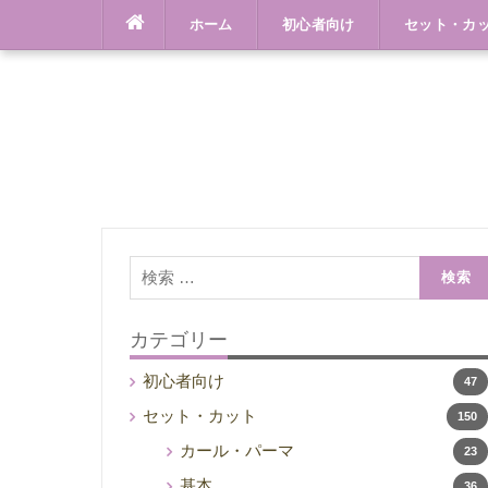
Skip
ホーム
初心者向け
セット・カ
to
content
検
索:
カテゴリー
初心者向け
47
セット・カット
150
カール・パーマ
23
基本
36