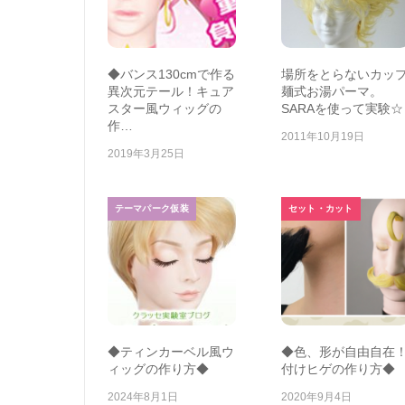
◆バンス130cmで作る
場所をとらないカッ
異次元テール！キュア
麺式お湯パーマ。
スター風ウィッグの
SARAを使って実験☆
作…
2011年10月19日
2019年3月25日
テーマパーク仮装
セット・カット
◆ティンカーベル風ウ
◆色、形が自由自在
ィッグの作り方◆
付けヒゲの作り方◆
2024年8月1日
2020年9月4日