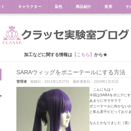
ット
キャラクター
染色
商品紹介
造形
そ
加工などに関する情報は
【こちら】
から★
SARAウィッグをポニーテールにする方
管理者
投稿日：
2011年1月27日
最終更新日：
2019年1月31日
こんにちは！
今回はSARAをポニテに
あまりにサラサラで
ポニーテールに向かない
と私も若干ビビっており
なんとかなりました（笑