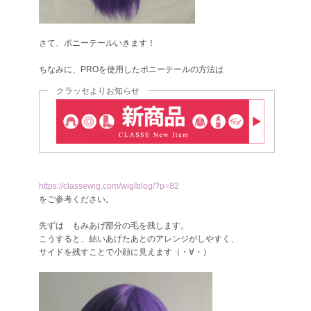
さて、ポニーテールいきます！
ちなみに、PROを使用したポニーテールの方法は
クラッセよりお知らせ
https://classewig.com/wig/blog/?p=82
をご参考ください。
先ずは もみあげ部分の毛を残します。
こうすると、結いあげたあとのアレンジがしやすく、
サイドを残すことで小顔に見えます（・∀・）