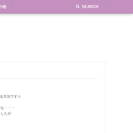
の他
SEARCH
法
する方法です☆
かな・・・
ましたが
）