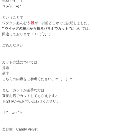
完成です！！
ヾ(●´Д｀●)ﾉ
ということで
ワタクシあんむう
が、以前どこかでご説明しました、
” ウイッグの根元から梳きバサミでカット ”
については、
間違っております！！(；´Д｀)
ごめんなさい！
カット方法については
是非
是非
こちらの内容をご参考ください。ｍ（ ）ｍ
また、カットが苦手な方は
直接お店でカットしてもらえます♪
下記HPからお問い合わせください。
ヾ(*ゝω・*)ﾉ
美容室 Candy Velvet