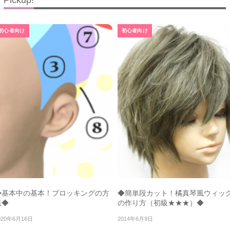
Pickup!
初心者向け
初心者向け
◆基本中の基本！ブロッキングの方
◆簡単段カット！橘真琴風ウィッ
法◆
の作り方（初級★★★）◆
020年6月16日
2014年6月9日