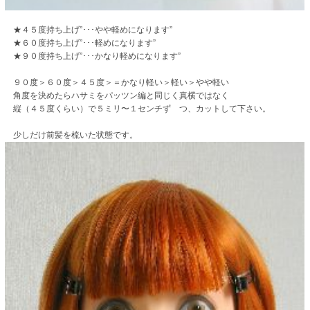
★４５度持ち上げ”･･･やや軽めになります”
★６０度持ち上げ”･･･軽めになります”
★９０度持ち上げ”･･･かなり軽めになります”
９０度＞６０度＞４５度＞＝かなり軽い＞軽い＞やや軽い
角度を決めたらハサミをパッツン編と同じく真横ではなく
縦（４５度くらい）で５ミリ〜１センチず つ、カットして下さい。
少しだけ前髪を梳いた状態です。