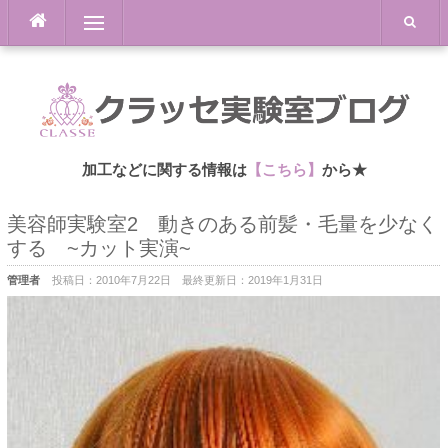
Skip
Menu
to
content
加工などに関する情報は
【こちら】
から★
美容師実験室2 動きのある前髪・毛量を少なく
する ~カット実演~
管理者
投稿日：
2010年7月22日
最終更新日：
2019年1月31日