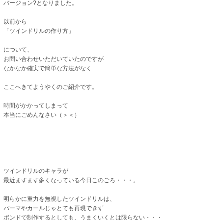
バージョン?となりました。
以前から
「ツインドリルの作り方」
について、
お問い合わせいただいていたのですが
なかなか確実で簡単な方法がなく
ここへきてようやくのご紹介です。
時間がかかってしまって
本当にごめんなさい（＞＜）
ツインドリルのキャラが
最近ますます多くなっている今日このごろ・・・。
明らかに重力を無視したツインドリルは、
パーマやカールじゃとても再現できず
ボンドで制作するとしても、うまくいくとは限らない・・・