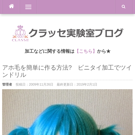
Skip
Menu
to
content
加工などに関する情報は
【こちら】
から★
アホ毛を簡単に作る方法? ビニタイ加工でツイ
ンドリル
管理者
投稿日：
2009年11月26日
最終更新日：
2019年2月1日