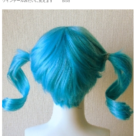
ツインテールみたいに見えます ⌒ﾟ(σ,σ)ﾟ⌒