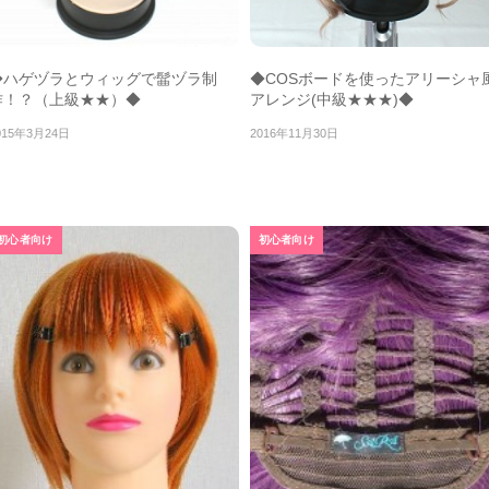
◆ハゲヅラとウィッグで髷ヅラ制
◆COSボードを使ったアリーシャ
作！？（上級★★）◆
アレンジ(中級★★★)◆
015年3月24日
2016年11月30日
初心者向け
初心者向け