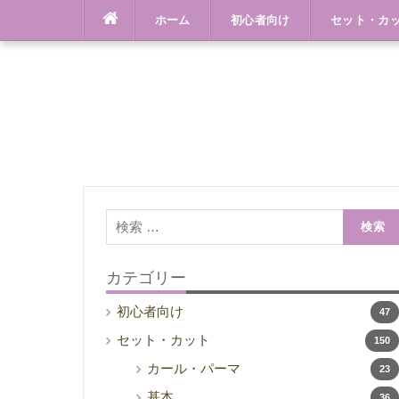
Skip
ホーム
初心者向け
セット・カ
to
content
検
索:
カテゴリー
初心者向け
47
セット・カット
150
カール・パーマ
23
基本
36