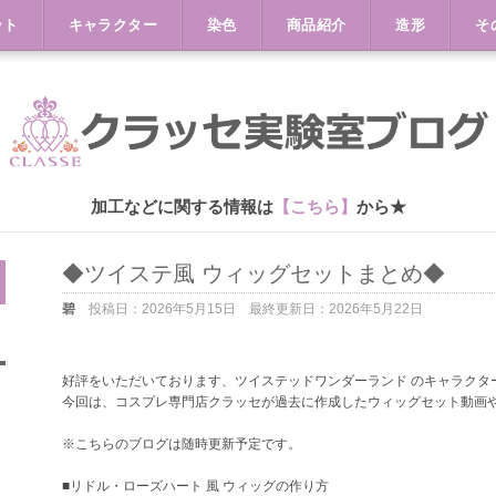
ット
キャラクター
染色
商品紹介
造形
そ
加工などに関する情報は
【こちら】
から★
◆ツイステ風 ウィッグセットまとめ◆
碧
投稿日：
2026年5月15日
最終更新日：
2026年5月22日
好評をいただいております、ツイステッドワンダーランド のキャラクタ
今回は、コスプレ専門店クラッセが過去に作成したウィッグセット動画
※こちらのブログは随時更新予定です。
■リドル・ローズハート 風 ウィッグの作り方