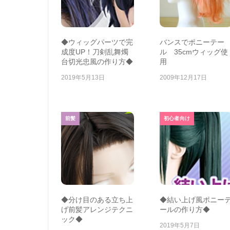
◆ウィッグパーツで完
バンスでポニーテー
成度UP！刀剣乱舞燭
ル 35cmウィッグ使
台切光忠風の作り方◆
用
2019年5月13日
2009年12月17日
前髪
初心者向け
◆分け目のある立ち上
◆結い上げ風ポニー
げ前髪アレンジテクニ
ールの作り方◆
ック◆
2019年5月7日