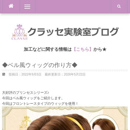
Skip
Menu
to
content
加工などに関する情報は
【こちら】
から★
◆ベル風ウィッグの作り方◆
碧
投稿日：
2022年9月5日
最終更新日：
2026年5月22日
大好評のプリンセスシリーズ♪
今回はベル風ウィッグをご紹介します。
今回はフロントレースタイプのウィッグを使用！