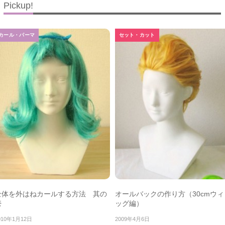
Pickup!
カール・パーマ
セット・カット
全体を外はねカールする方法 其の
オールバックの作り方（30cmウィ
壱
ッグ編）
010年1月12日
2009年4月6日