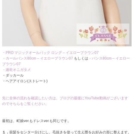
・PRO マジックオールバック ロング – イエローブラウン07
・カールバンス80cm – イエローブラウン07
もしくは
・バンス80cm – イエロー
ブラウン07
・速乾オニガタメ
・ダッカール
・ヘアアイロン(ストレート)
先に全体の流れを確認したい方は、ブログの最後にYouTube動画がございます
のでそちらをご覧ください。
最初は、町娘ver.もドレスver.も同じです。
１．
前髪をセンター分けにし、毛抜きを使って生え際をお好みの形に整えます。