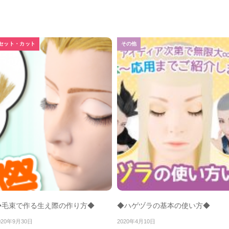
セット・カット
その他
◆毛束で作る生え際の作り方◆
◆ハゲヅラの基本の使い方◆
020年9月30日
2020年4月10日