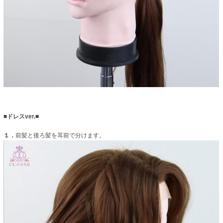
■ドレスver.■
１．
前髪と後ろ髪を耳前で分けます。