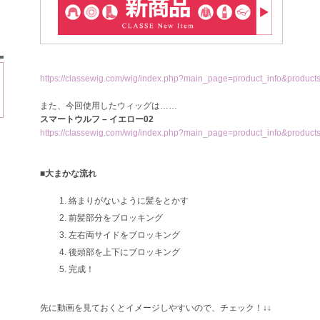
https://classewig.com/wig/index.php?main_page=product_info&product
また、今回使用したウィッグは……
スマートウルフ – イエロー02
ト
https://classewig.com/wig/index.php?main_page=product_info&produc
■大まかな流れ
絡まりがないように髪をとかす
前髪部分をブロッキング
左右両サイドをブロッキング
後頭部を上下にブロッキング
完成！
先に動画を見ておくとイメージしやすいので、チェック！↓↓