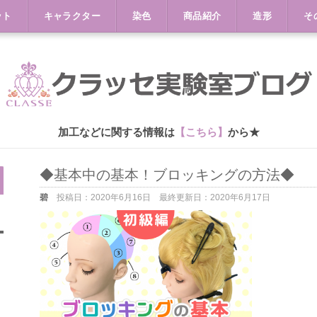
ット
キャラクター
染色
商品紹介
造形
そ
加工などに関する情報は
【こちら】
から★
◆基本中の基本！ブロッキングの方法◆
碧
投稿日：
2020年6月16日
最終更新日：
2020年6月17日