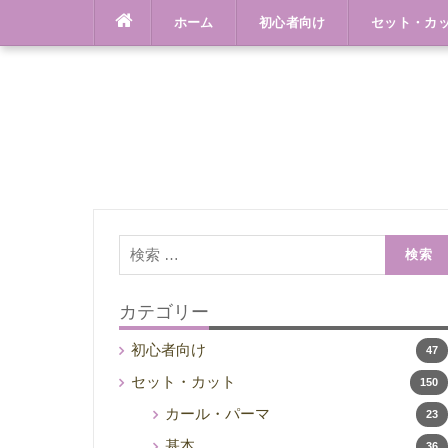
Skip
ホーム
初心者向け
セット・カ
to
content
検
索:
カテゴリー
初心者向け
47
セット・カット
150
カール・パーマ
23
基本
36