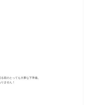
！
切る前のとっても大事な下準備。
ありません！