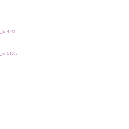
s_id=4165
ts_id=14501