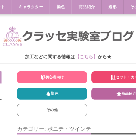
ット
キャラクター
染色
商品紹介
造形
そ
加工などに関する情報は
【こちら】
から★
初心者向け
セット・カ
染色
商品紹
その他
カテゴリー: ポニテ・ツインテ