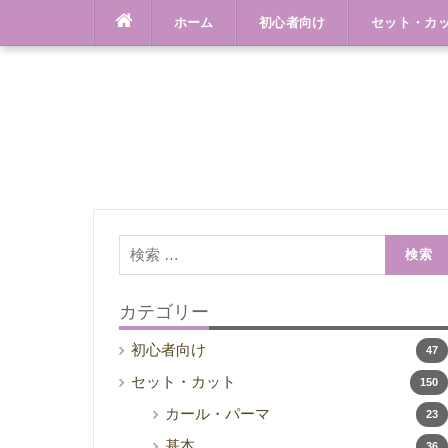
Skip
ホーム
初心者向け
セット・カ
to
content
検
索:
カテゴリー
初心者向け
47
セット・カット
150
カール・パーマ
23
基本
36