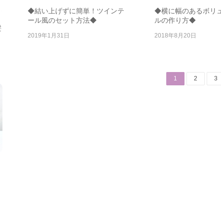
◆結い上げずに簡単！ツインテ
◆横に幅のあるボリ
ール風のセット方法◆
ルの作り方◆
髪
2019年1月31日
2018年8月20日
投
Page
Page
P
1
2
3
稿
ナ
ビ
ゲ
ー
シ
ョ
ン
き