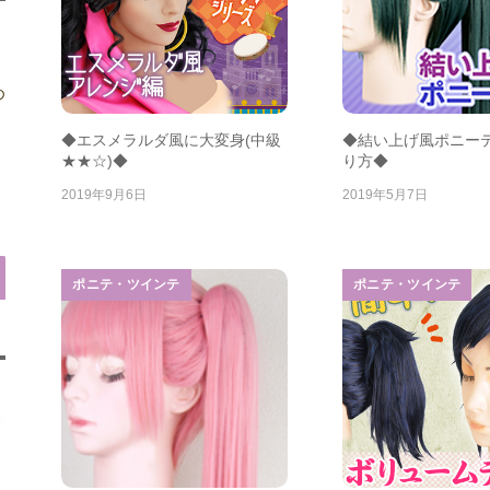
め
◆エスメラルダ風に大変身(中級
◆結い上げ風ポニー
★★☆)◆
り方◆
2019年9月6日
2019年5月7日
ポニテ・ツインテ
ポニテ・ツインテ