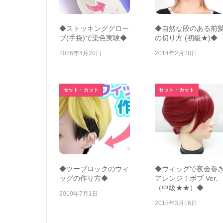
◆ストッキンググロー
◆自然な段のある前
ブ(手袋)で染色実験◆
の切り方 (初級★)◆
2026年4月20日
2014年2月28日
セット・カット
セット・カット
◆ツーブロックのウィ
◆ウィッグで夜会巻
ッグの作り方◆
アレンジ！ボブ Ver.
（中級★★）◆
2019年7月1日
2015年3月16日